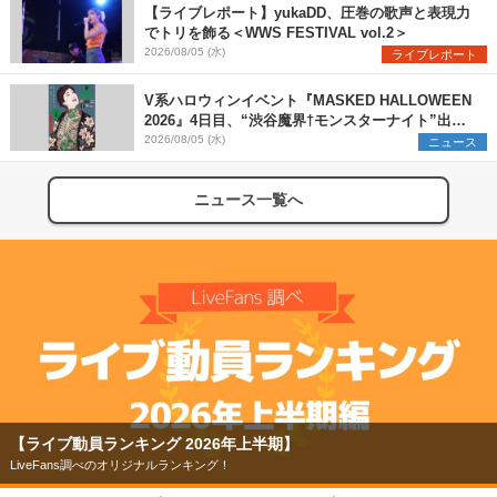
間
【ライブレポート】yukaDD、圧巻の歌声と表現力
でトリを飾る＜WWS FESTIVAL vol.2＞
2026/08/05 (水)
ライブレポート
V系ハロウィンイベント『MASKED HALLOWEEN
2026』4日目、“渋谷魔界†モンスターナイト”出演6
組を発表
2026/08/05 (水)
ニュース
ニュース一覧へ
【ライブ動員ランキング 2026年上半期】
LiveFans調べのオリジナルランキング！