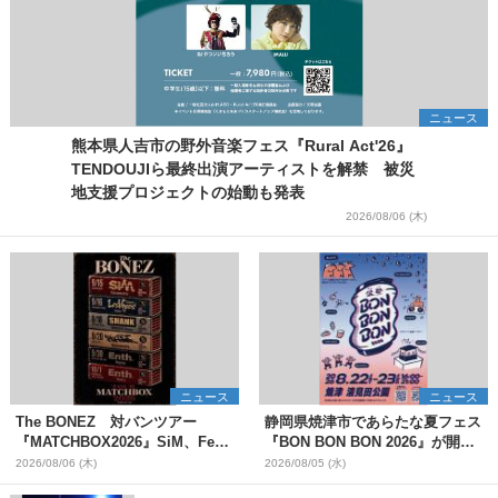
ニュース
熊本県人吉市の野外音楽フェス『Rural Act'26』
TENDOUJIら最終出演アーティストを解禁 被災
地支援プロジェクトの始動も発表
2026/08/06 (木)
ニュース
ニュース
The BONEZ 対バンツアー
静岡県焼津市であらたな夏フェス
『MATCHBOX2026』SiM、Fear,
『BON BON BON 2026』が開
and Loathing in Las Vegasら対
催 音楽ライブ×盆踊り×DJ×屋台
2026/08/06 (木)
2026/08/05 (水)
バンアーティストを一斉解禁
グルメ×ランタンナイトで彩る2日