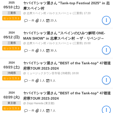
2025
ヤバイTシャツ屋さん "Tank-top Festival 2025" in 志
05/10 (土)
摩スペイン村
三重県
@ 志摩スペイン村 パルケエスパーニャ (三重県) 17:20
セットリスト
-- 件
2
人
23
人
2024
ヤバイTシャツ屋さん "スペインのひみつ解明 ONE-
05/12 (日)
MAN SHOW" in 志摩スペイン村 ～ザ・リベンジ～
三重県
@ 志摩スペイン村 パルケエスパーニャ (三重県) 15:00
セットリスト
-- 件
3
人
30
人
2024
ヤバイTシャツ屋さん "BEST of the Tank-top" 47都道
03/23 (土)
府県TOUR 2023-2024
沖縄県
@ ミュージックタウン音市場 (沖縄県) 18:00
セットリスト
-- 件
1
人
5
人
2024
ヤバイTシャツ屋さん "BEST of the Tank-top" 47都道
02/20 (火)
府県TOUR 2023-2024
東京都
@ Zepp Haneda (東京都)
セットリスト
-- 件
2
人
7
人