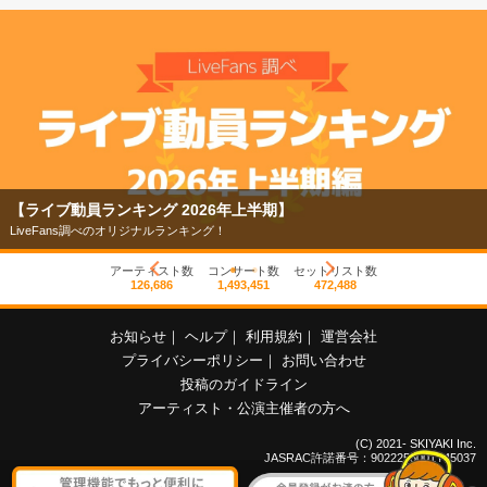
【フェス特集2026】
今年もフェスの季節がやってきた！
アーティスト数
コンサート数
セットリスト数
126,686
1,493,451
472,488
お知らせ
｜
ヘルプ
｜
利用規約
｜
運営会社
プライバシーポリシー
｜
お問い合わせ
投稿のガイドライン
アーティスト・公演主催者の方へ
(C) 2021- SKIYAKI Inc.
JASRAC許諾番号：9022255001Y45037