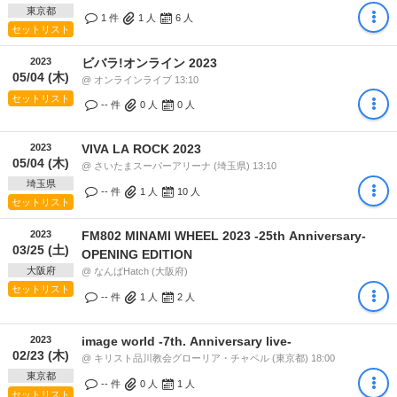
東京都
1 件
1
人
6
人
セットリスト
2023
ビバラ!オンライン 2023
05/04 (木)
@ オンラインライブ 13:10
セットリスト
-- 件
0
人
0
人
2023
VIVA LA ROCK 2023
05/04 (木)
@ さいたまスーパーアリーナ (埼玉県) 13:10
埼玉県
-- 件
1
人
10
人
セットリスト
2023
FM802 MINAMI WHEEL 2023 -25th Anniversary-
03/25 (土)
OPENING EDITION
大阪府
@ なんばHatch (大阪府)
セットリスト
-- 件
1
人
2
人
2023
image world -7th. Anniversary live-
02/23 (木)
@ キリスト品川教会グローリア・チャペル (東京都) 18:00
東京都
-- 件
0
人
1
人
セットリスト