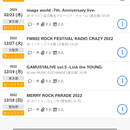
2023
image world -7th. Anniversary live-
02/23 (木)
@ キリスト品川教会グローリア・チャペル (東京都) 15:00
東京都
-- 件
0
人
2
人
セットリスト
2022
FM802 ROCK FESTIVAL RADIO CRAZY 2022
12/27 (火)
@ インテックス大阪 (大阪府) 13:20
大阪府
-- 件
1
人
3
人
セットリスト
2022
GAMUSYALIVE vol.5 -Link the YOUNG-
12/19 (月)
@ duo MUSIC EXCHANGE (東京都) 16:45
東京都
-- 件
0
人
2
人
セットリスト
2022
MERRY ROCK PARADE 2022
12/18 (日)
@ ポートメッセなごや (愛知県) 11:35
愛知県
-- 件
0
人
1
人
セットリスト