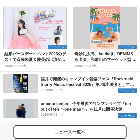
ニュース
ニュース
結那バースデーイベント2026のゲ
奇妙礼太郎、kojikoji、DENIMS
ストで斉藤朱夏＆愛美の出演が決
ら出演、和歌山のマーケット型野
定
外イベント『PICNIC JAM
2026/08/08 (土)
2026/08/08 (土)
2026』早割チケット発売開始
福井で開催のキャンプイン音楽フェス『Rockroshi
Starry Music Festival 2026』第3弾出演者として
SCOOBIE DO、かりゆし58、Reiを発表
2026/08/08 (土)
ニュース
omeme tenten、今年最後のワンマンライブ『ten
out of ten 〜one man〜』を11月に開催決定
2026/08/08 (土)
ニュース
ニュース一覧へ