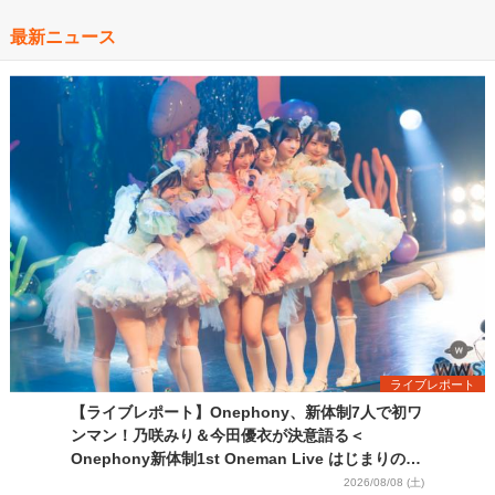
最新ニュース
ライブレポート
【ライブレポート】Onephony、新体制7人で初ワ
ンマン！乃咲みり＆今田優衣が決意語る＜
Onephony新体制1st Oneman Live はじまりの夏
＞
2026/08/08 (土)