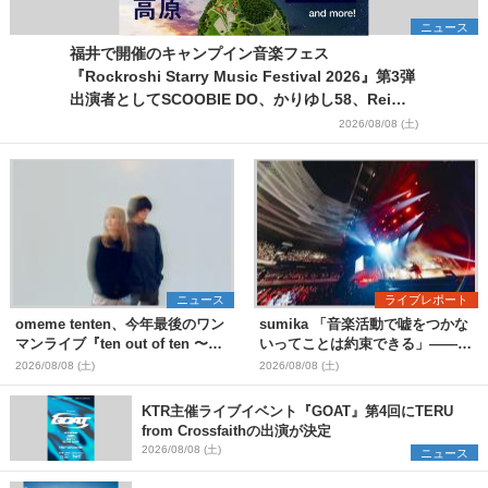
ニュース
福井で開催のキャンプイン音楽フェス
『Rockroshi Starry Music Festival 2026』第3弾
出演者としてSCOOBIE DO、かりゆし58、Reiを
発表
2026/08/08 (土)
ニュース
ライブレポート
omeme tenten、今年最後のワン
sumika 「音楽活動で嘘をつかな
マンライブ『ten out of ten 〜
いってことは約束できる」――ス
one man〜』を11月に開催決定
テージと客席の境界線を曖昧にし
2026/08/08 (土)
2026/08/08 (土)
た、ツアーファイナル武道館公演
レポート
KTR主催ライブイベント『GOAT』第4回にTERU
from Crossfaithの出演が決定
2026/08/08 (土)
ニュース