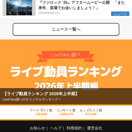
『フジロック '26』アフタームービー公開 「また
来年、苗場でお会いしましょう！」
2026/08/08 (土)
ニュース
ニュース一覧へ
【ライブ動員ランキング 2026年上半期】
LiveFans調べのオリジナルランキング！
アーティスト数
コンサート数
セットリスト数
126,666
1,493,178
472,330
お知らせ
｜
ヘルプ
｜
利用規約
｜
運営会社