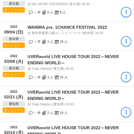
東京都
@ duo MUSIC EXCHANGE (東京都) 18:30
セットリスト
-- 件
0
人
8
人
2022
WANIMA pre. 1CHANCE FESTIVAL 2022
09/04 (日)
@ 熊本県農業公園カントリーパーク (熊本県) 16:55
熊本県
-- 件
2
人
20
人
セットリスト
2022
UVERworld LIVE HOUSE TOUR 2022～NEVER
03/08 (火)
ENDING WORLD～
東京都
@ Zepp Haneda (東京都) 18:00
セットリスト
-- 件
4
人
25
人
2022
UVERworld LIVE HOUSE TOUR 2022～NEVER
02/21 (月)
ENDING WORLD～
愛知県
@ Zepp Nagoya (愛知県) 19:00
セットリスト
-- 件
2
人
10
人
2022
UVERworld LIVE HOUSE TOUR 2022～NEVER
02/14 (月)
ENDING WORLD～