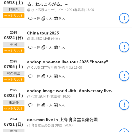
09/13 (土)
る、ねっころがる。～
群馬県
@ 水上高原スキーリゾート200 (群馬県) 16:00
セットリスト
-- 件
0
人
0
人
2025
China tour 2025
08/24 (日)
@ 深圳BO LIVE (中国)
中国
-- 件
0
人
1
人
セットリスト
2025
androp one-man live tour 2025 "hooray"
07/05 (土)
@ CLUB CITTA'川崎 (神奈川県) 18:00
神奈川県
-- 件
1
人
6
人
セットリスト
2025
androp image world -9th. Anniversary live-
03/22 (土)
@ 代官山UNIT (東京都) 16:00
東京都
-- 件
2
人
5
人
セットリスト
2024
one-man live in 上海 育音堂音楽公園
07/21 (日)
@ 育音堂音楽公園 (中国) 20:00
中国