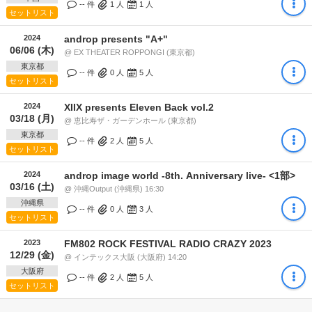
-- 件
1
人
1
人
セットリスト
2024
androp presents "A+"
06/06 (木)
@ EX THEATER ROPPONGI (東京都)
東京都
-- 件
0
人
5
人
セットリスト
2024
XIIX presents Eleven Back vol.2
03/18 (月)
@ 恵比寿ザ・ガーデンホール (東京都)
東京都
-- 件
2
人
5
人
セットリスト
2024
androp image world -8th. Anniversary live- <1部>
03/16 (土)
@ 沖縄Output (沖縄県) 16:30
沖縄県
-- 件
0
人
3
人
セットリスト
2023
FM802 ROCK FESTIVAL RADIO CRAZY 2023
12/29 (金)
@ インテックス大阪 (大阪府) 14:20
大阪府
-- 件
2
人
5
人
セットリスト