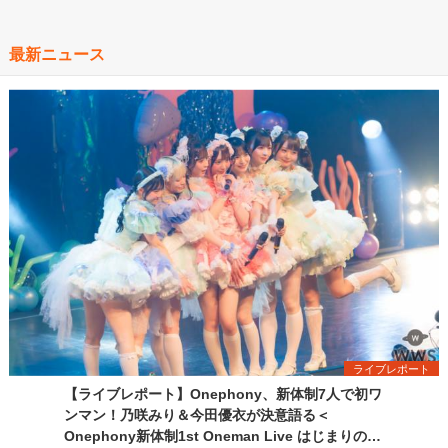
最新ニュース
ライブレポート
【ライブレポート】Onephony、新体制7人で初ワ
ンマン！乃咲みり＆今田優衣が決意語る＜
Onephony新体制1st Oneman Live はじまりの夏