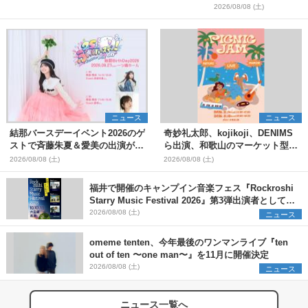
＞
2026/08/08 (土)
ニュース
ニュース
結那バースデーイベント2026のゲ
奇妙礼太郎、kojikoji、DENIMS
ストで斉藤朱夏＆愛美の出演が決
ら出演、和歌山のマーケット型野
定
外イベント『PICNIC JAM
2026/08/08 (土)
2026/08/08 (土)
2026』早割チケット発売開始
福井で開催のキャンプイン音楽フェス『Rockroshi
Starry Music Festival 2026』第3弾出演者として
SCOOBIE DO、かりゆし58、Reiを発表
2026/08/08 (土)
ニュース
omeme tenten、今年最後のワンマンライブ『ten
out of ten 〜one man〜』を11月に開催決定
2026/08/08 (土)
ニュース
ニュース一覧へ