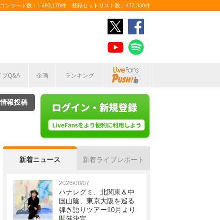
ンサート数：1,493,178件 登録セットリスト数：472,330件
イブQ&A
企画
ランキング
情報投稿
新着ニュース
新着ライブレポート
2026/08/07
ハナレグミ、北関東＆中
国山陰、東京大阪を巡る
弾き語りツアー10月より
開催決定