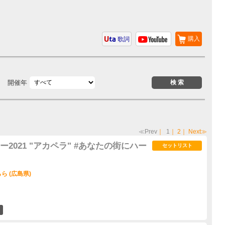
購入
歌詞
開催年
≪Prev
｜
1
｜
2
｜
Next≫
2021 "アカペラ" #あなたの街にハー
セットリスト
 (広島県)
2