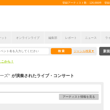
登録アーティスト数：126,666件 登録コ
ケット
オンラインライブ
編集部
レポート
ニュース
ラ
ここから！
新規
ジャンル検索
上半期編発表！
ここから！
上半期編発表！
ーズ”
が演奏されたライブ・コンサート
アーティスト情報を見る