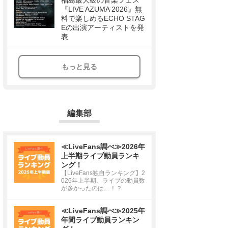
福島最大級の音楽フェス
『LIVE AZUMA 2026』無
料で楽しめるECHO STAG
Eの出演アーティストを発
表
もっと見る
編集部
≪LiveFans調べ≫2026年
上半期ライブ動員ランキ
ング！
【LiveFans独自ランキング】2
026年上半期、ライブの動員数
が多かったのは…！？
≪LiveFans調べ≫2025年
年間ライブ動員ランキン