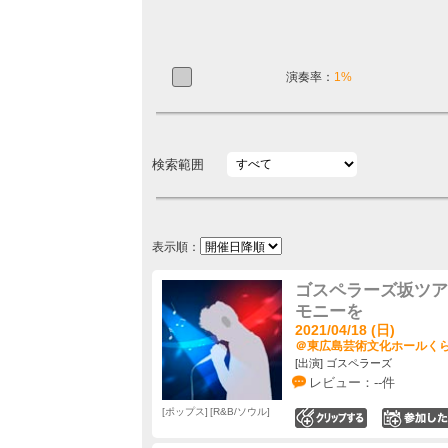
演奏率：
1%
検索範囲
表示順：
ゴスペラーズ坂ツアー
モニーを
2021/04/18 (日)
＠東広島芸術文化ホールくらら
[出演] ゴスペラーズ
レビュー：--件
ポップス
R&B/ソウル
0