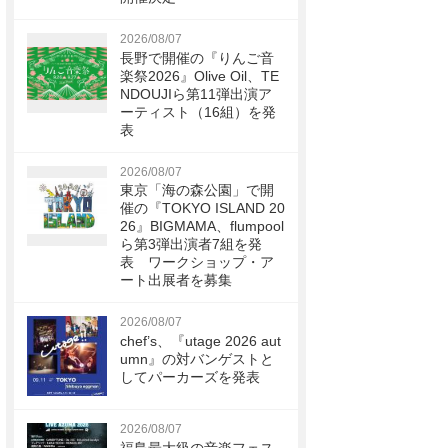
2026/08/07
長野で開催の『りんご音
楽祭2026』Olive Oil、TE
NDOUJIら第11弾出演ア
ーティスト（16組）を発
表
2026/08/07
東京「海の森公園」で開
催の『TOKYO ISLAND 20
26』BIGMAMA、flumpool
ら第3弾出演者7組を発
表 ワークショップ・ア
ート出展者を募集
2026/08/07
chef’s、『utage 2026 aut
umn』の対バンゲストと
してパーカーズを発表
2026/08/07