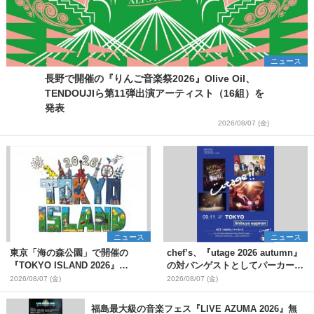
ニュース
長野で開催の『りんご音楽祭2026』Olive Oil、
TENDOUJIら第11弾出演アーティスト（16組）を
発表
2026/08/07 (金)
ニュース
ニュース
東京「海の森公園」で開催の
chef’s、『utage 2026 autumn』
『TOKYO ISLAND 2026』
の対バンゲストとしてパーカーズ
BIGMAMA、flumpoolら第3弾出
を発表
2026/08/07 (金)
2026/08/07 (金)
演者7組を発表 ワークショッ
プ・アート出展者を募集
福島最大級の音楽フェス『LIVE AZUMA 2026』無