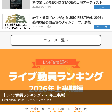
料で楽しめるECHO STAGEの出演アーティストを
発表
2026/08/07 (金)
ニュース
岩手・盛岡『いしがき MUSIC FESTIVAL 2026』
盛岡城跡公園会場のタイムテーブル解禁
2026/08/07 (金)
ニュース
ニュース一覧へ
【ライブ動員ランキング 2026年上半期】
LiveFans調べのオリジナルランキング！
アーティスト数
コンサート数
セットリスト数