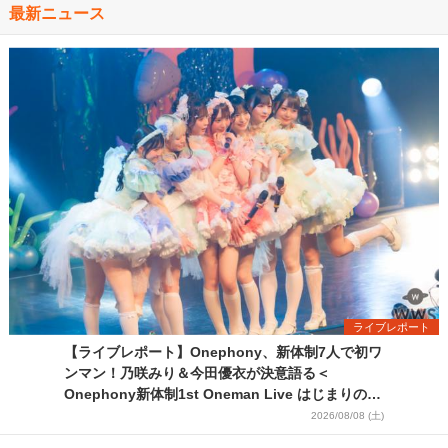
最新ニュース
ライブレポート
【ライブレポート】Onephony、新体制7人で初ワ
ンマン！乃咲みり＆今田優衣が決意語る＜
Onephony新体制1st Oneman Live はじまりの夏
＞
2026/08/08 (土)