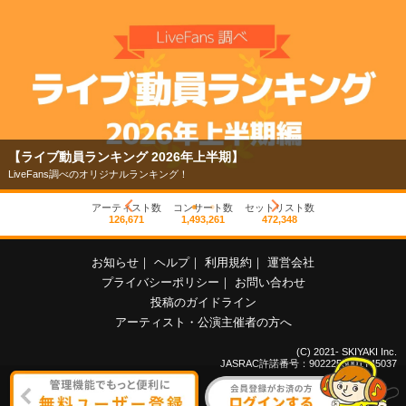
【ライブ動員ランキング 2026年上半期】
LiveFans調べのオリジナルランキング！
アーティスト数
コンサート数
セットリスト数
126,671
1,493,261
472,348
お知らせ
｜
ヘルプ
｜
利用規約
｜
運営会社
プライバシーポリシー
｜
お問い合わせ
投稿のガイドライン
アーティスト・公演主催者の方へ
(C) 2021- SKIYAKI Inc.
JASRAC許諾番号：9022255001Y45037