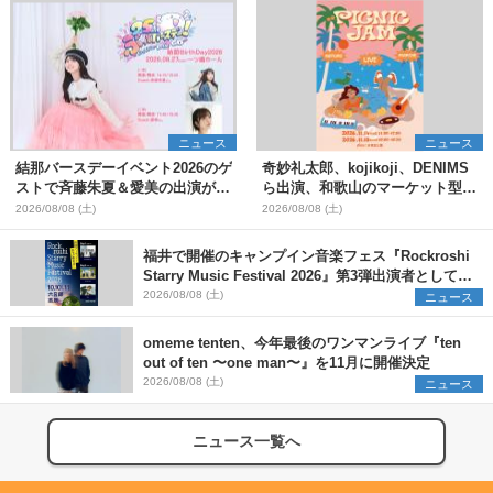
ニュース
ニュース
結那バースデーイベント2026のゲ
奇妙礼太郎、kojikoji、DENIMS
ストで斉藤朱夏＆愛美の出演が決
ら出演、和歌山のマーケット型野
定
外イベント『PICNIC JAM
2026/08/08 (土)
2026/08/08 (土)
2026』早割チケット発売開始
福井で開催のキャンプイン音楽フェス『Rockroshi
Starry Music Festival 2026』第3弾出演者として
SCOOBIE DO、かりゆし58、Reiを発表
2026/08/08 (土)
ニュース
omeme tenten、今年最後のワンマンライブ『ten
out of ten 〜one man〜』を11月に開催決定
2026/08/08 (土)
ニュース
ニュース一覧へ