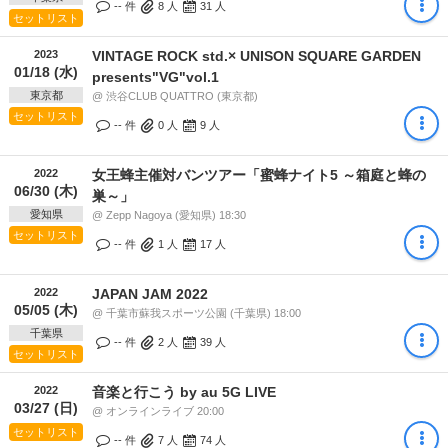
-- 件
8
人
31
人
セットリスト
2023
VINTAGE ROCK std.× UNISON SQUARE GARDEN
01/18 (水)
presents"VG"vol.1
東京都
@ 渋谷CLUB QUATTRO (東京都)
セットリスト
-- 件
0
人
9
人
2022
女王蜂主催対バンツアー「蜜蜂ナイト5 ～箱庭と蜂の
06/30 (木)
巣～」
愛知県
@ Zepp Nagoya (愛知県) 18:30
セットリスト
-- 件
1
人
17
人
2022
JAPAN JAM 2022
05/05 (木)
@ 千葉市蘇我スポーツ公園 (千葉県) 18:00
千葉県
-- 件
2
人
39
人
セットリスト
2022
音楽と行こう by au 5G LIVE
03/27 (日)
@ オンラインライブ 20:00
セットリスト
-- 件
7
人
74
人