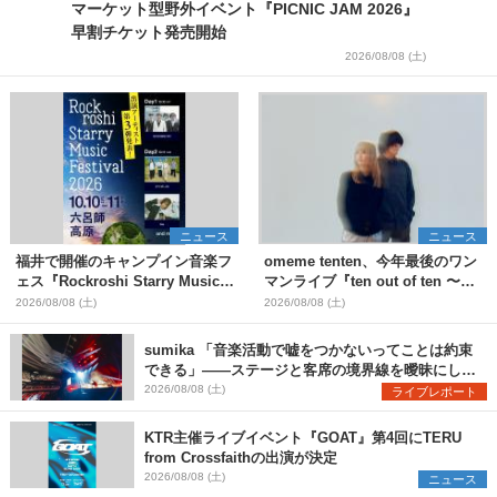
マーケット型野外イベント『PICNIC JAM 2026』
早割チケット発売開始
2026/08/08 (土)
ニュース
ニュース
福井で開催のキャンプイン音楽フ
omeme tenten、今年最後のワン
ェス『Rockroshi Starry Music
マンライブ『ten out of ten 〜
Festival 2026』第3弾出演者とし
one man〜』を11月に開催決定
2026/08/08 (土)
2026/08/08 (土)
てSCOOBIE DO、かりゆし58、
Reiを発表
sumika 「音楽活動で嘘をつかないってことは約束
できる」――ステージと客席の境界線を曖昧にし
た、ツアーファイナル武道館公演レポート
2026/08/08 (土)
ライブレポート
KTR主催ライブイベント『GOAT』第4回にTERU
from Crossfaithの出演が決定
2026/08/08 (土)
ニュース