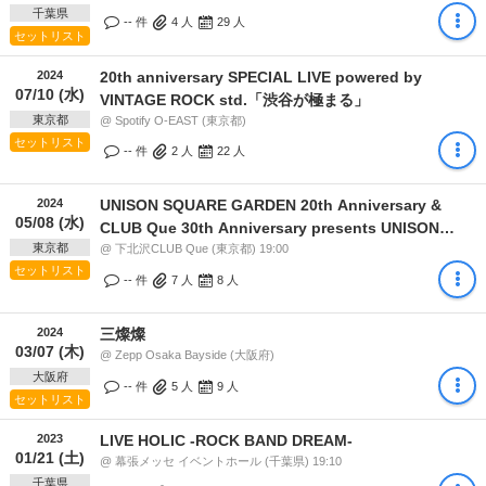
千葉県
-- 件
4
人
29
人
セットリスト
2024
20th anniversary SPECIAL LIVE powered by
07/10 (水)
VINTAGE ROCK std.「渋谷が極まる」
東京都
@ Spotify O-EAST (東京都)
セットリスト
-- 件
2
人
22
人
2024
UNISON SQUARE GARDEN 20th Anniversary &
05/08 (水)
CLUB Que 30th Anniversary presents UNISON
東京都
SQUARE GARDEN ワンマンライブ "流星前夜 -
@ 下北沢CLUB Que (東京都) 19:00
セットリスト
rebirth-"
-- 件
7
人
8
人
2024
三燦燦
03/07 (木)
@ Zepp Osaka Bayside (大阪府)
大阪府
-- 件
5
人
9
人
セットリスト
2023
LIVE HOLIC -ROCK BAND DREAM-
01/21 (土)
@ 幕張メッセ イベントホール (千葉県) 19:10
千葉県