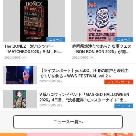
ニュース
ニュース
The BONEZ 対バンツアー
静岡県焼津市であらたな夏フェス
『MATCHBOX2026』SiM、Fear,
『BON BON BON 2026』が開
and Loathing in Las Vegasら対
催 音楽ライブ×盆踊り×DJ×屋台
2026/08/06 (木)
2026/08/05 (水)
バンアーティストを一斉解禁
グルメ×ランタンナイトで彩る2日
間
【ライブレポート】yukaDD、圧巻の歌声と表現力
でトリを飾る＜WWS FESTIVAL vol.2＞
2026/08/05 (水)
ライブレポート
V系ハロウィンイベント『MASKED HALLOWEEN
2026』4日目、“渋谷魔界†モンスターナイト”出演6
組を発表
2026/08/05 (水)
ニュース
ニュース一覧へ