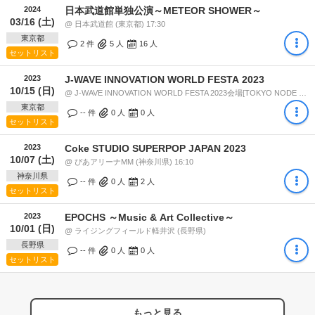
2024
日本武道館単独公演～METEOR SHOWER～
03/16 (土)
@ 日本武道館 (東京都) 17:30
東京都
2 件
5
人
16
人
セットリスト
2023
J-WAVE INNOVATION WORLD FESTA 2023
10/15 (日)
@ J-WAVE INNOVATION WORLD FESTA 2023会場[TOKYO NODE HALL / 六本木ヒルズアリーナ] (東京都) 17:00
東京都
-- 件
0
人
0
人
セットリスト
2023
Coke STUDIO SUPERPOP JAPAN 2023
10/07 (土)
@ ぴあアリーナMM (神奈川県) 16:10
神奈川県
-- 件
0
人
2
人
セットリスト
2023
EPOCHS ～Music & Art Collective～
10/01 (日)
@ ライジングフィールド軽井沢 (長野県)
長野県
-- 件
0
人
0
人
セットリスト
もっと見る