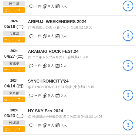
岩手県
-- 件
0
人
3
人
セットリスト
2024
ARIFUJI WEEKENDERS 2024
05/18 (土)
@ 有馬富士公園 休養ゾーン (兵庫県) 18:30
兵庫県
-- 件
0
人
0
人
セットリスト
2024
ARABAKI ROCK FEST.24
04/27 (土)
@ エコキャンプみちのく (宮城県) 16:00
宮城県
-- 件
0
人
2
人
セットリスト
2024
SYNCHRONICITY'24
04/14 (日)
@ SYNCHRONICITY'24 会場 (東京都) 18:15
東京都
-- 件
0
人
0
人
セットリスト
2024
HY SKY Fes 2024
03/23 (土)
@ 沖縄県総合運動公園 多目的広場 (沖縄県) 14:05
沖縄県
-- 件
0
人
0
人
セットリスト