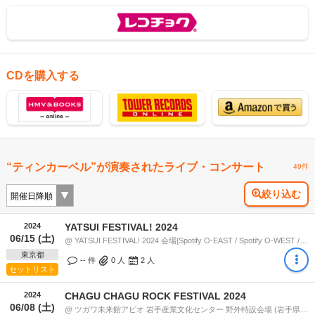
CDを購入する
“ティンカーベル”が演奏されたライブ・コンサート
49件
絞り込む
2024
YATSUI FESTIVAL! 2024
06/15 (土)
@ YATSUI FESTIVAL! 2024 会場[Spotify O-EAST / Spotify O-WEST / Spotify O-nest / Spotify O-Crest / duo MUSIC EXCHANGE / clubasia / LOFT9 Shibuya / WOMBLIVE / 東間屋] (東京都) 12:20
東京都
-- 件
0
人
2
人
セットリスト
2024
CHAGU CHAGU ROCK FESTIVAL 2024
06/08 (土)
@ ツガワ未来館アピオ 岩手産業文化センター 野外特設会場 (岩手県) 14:00