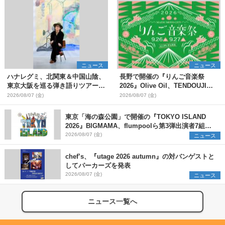
ニュース
ニュース
ハナレグミ、北関東＆中国山陰、
長野で開催の『りんご音楽祭
東京大阪を巡る弾き語りツアー10
2026』Olive Oil、TENDOUJIら
月より開催決定
第11弾出演アーティスト（16組）
2026/08/07 (金)
2026/08/07 (金)
を発表
東京「海の森公園」で開催の『TOKYO ISLAND
2026』BIGMAMA、flumpoolら第3弾出演者7組を
発表 ワークショップ・アート出展者を募集
2026/08/07 (金)
ニュース
chef’s、『utage 2026 autumn』の対バンゲストと
してパーカーズを発表
2026/08/07 (金)
ニュース
ニュース一覧へ