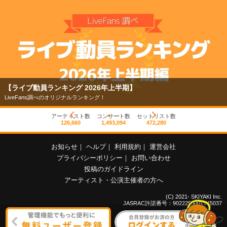
【ライブ動員ランキング 2026年上半期】
LiveFans調べのオリジナルランキング！
アーティスト数
コンサート数
セットリスト数
126,660
1,493,094
472,280
お知らせ
｜
ヘルプ
｜
利用規約
｜
運営会社
プライバシーポリシー
｜
お問い合わせ
投稿のガイドライン
アーティスト・公演主催者の方へ
(C) 2021- SKIYAKI Inc.
JASRAC許諾番号：9022255001Y45037