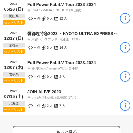
2024
Full Power FaLiLV Tour 2023-2024
05/26 (日)
@ CRAZYMAMA KINGDOM (岡山県)
岡山県
-- 件
0
人
12
人
セットリスト
2023
響都超特急2023 ～KYOTO ULTRA EXPRESS～
12/17 (日)
@ 京都パルスプラザ (京都府) 12:05
京都府
-- 件
3
人
14
人
セットリスト
2023
Full Power FaLiLV Tour 2023-2024
12/07 (木)
@ 盛岡Club Change WAVE (岩手県)
岩手県
-- 件
0
人
2
人
セットリスト
2023
JOIN ALIVE 2023
07/15 (土)
@ いわみざわ公園 (北海道) 17:45
北海道
-- 件
2
人
7
人
セットリスト
もっと見る