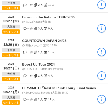
兵庫県
-- 件
2
人
12
人
セットリスト
2025
Blown in the Reborn TOUR 2025
02/27 (木)
@ なんばHatch (大阪府)
大阪府
-- 件
3
人
9
人
セットリスト
2024
COUNTDOWN JAPAN 24/25
12/29 (日)
@ 幕張メッセ (千葉県) 13:10
千葉県
-- 件
1
人
15
人
セットリスト
2024
Boost Up Tour 2024
10/27 (日)
@ OITA-T.O.P.S Bitts Hall (大分県)
大分県
-- 件
1
人
4
人
セットリスト
2024
HEY-SMITH「Rest In Punk Tour」Final Series
05/27 (月)
@ Zepp Osaka Bayside (大阪府) 18:30
大阪府
-- 件
2
人
12
人
セットリスト