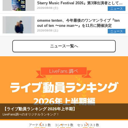
Starry Music Festival 2026』第3弾出演者として
SCOOBIE DO、かりゆし58、Reiを発表
2026/08/08 (土)
ニュース
omeme tenten、今年最後のワンマンライブ『ten
out of ten 〜one man〜』を11月に開催決定
2026/08/08 (土)
ニュース
ニュース一覧へ
【ライブ動員ランキング 2026年上半期】
LiveFans調べのオリジナルランキング！
アーティスト数
コンサート数
セットリスト数