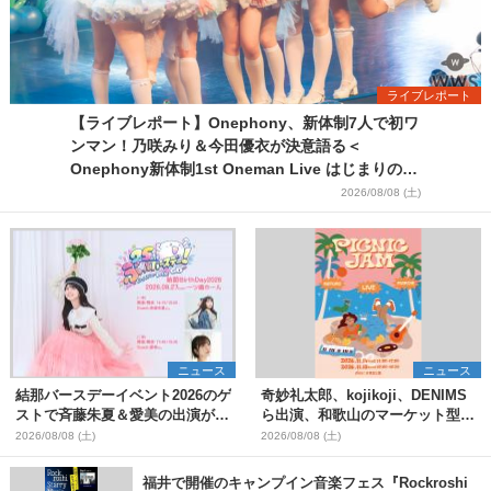
ライブレポート
【ライブレポート】Onephony、新体制7人で初ワ
ンマン！乃咲みり＆今田優衣が決意語る＜
Onephony新体制1st Oneman Live はじまりの夏
＞
2026/08/08 (土)
ニュース
ニュース
結那バースデーイベント2026のゲ
奇妙礼太郎、kojikoji、DENIMS
ストで斉藤朱夏＆愛美の出演が決
ら出演、和歌山のマーケット型野
定
外イベント『PICNIC JAM
2026/08/08 (土)
2026/08/08 (土)
2026』早割チケット発売開始
福井で開催のキャンプイン音楽フェス『Rockroshi