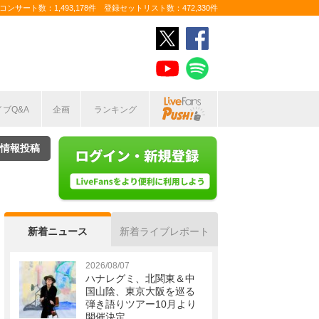
ンサート数：1,493,178件 登録セットリスト数：472,330件
イブQ&A
企画
ランキング
情報投稿
新着ニュース
新着ライブレポート
2026/08/07
ハナレグミ、北関東＆中
国山陰、東京大阪を巡る
弾き語りツアー10月より
開催決定