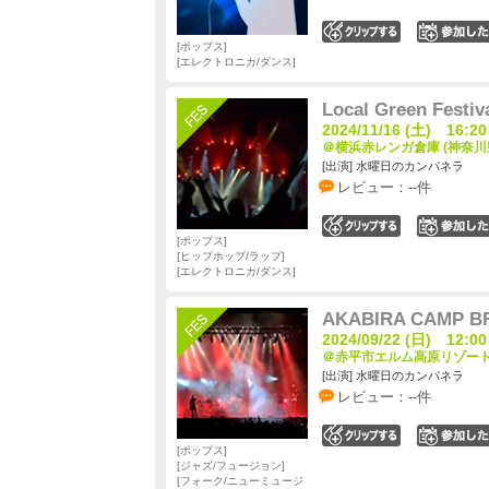
0
ポップス
エレクトロニカ/ダンス
Local Green Festiva
2024/11/16 (土) 16:20
＠横浜赤レンガ倉庫 (神奈川
[出演] 水曜日のカンパネラ
レビュー：--件
0
ポップス
ヒップホップ/ラップ
エレクトロニカ/ダンス
AKABIRA CAMP B
2024/09/22 (日) 12:00
＠赤平市エルム高原リゾート 
[出演] 水曜日のカンパネラ
レビュー：--件
0
ポップス
ジャズ/フュージョン
フォーク/ニューミュージ