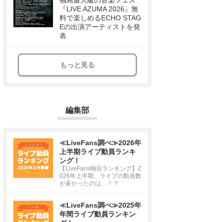
福島最大級の音楽フェス
『LIVE AZUMA 2026』無
料で楽しめるECHO STAG
Eの出演アーティストを発
表
もっと見る
編集部
≪LiveFans調べ≫2026年
上半期ライブ動員ランキ
ング！
【LiveFans独自ランキング】2
026年上半期、ライブの動員数
が多かったのは…！？
≪LiveFans調べ≫2025年
年間ライブ動員ランキン