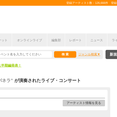
登録アーティスト数：126,666件 登録コ
ケット
オンラインライブ
編集部
レポート
ニュース
ラ
新規
ジャンル検索
ここから！
上半期編発表！
ここから！
パネラ”
が演奏されたライブ・コンサート
上半期編発表！
アーティスト情報を見る