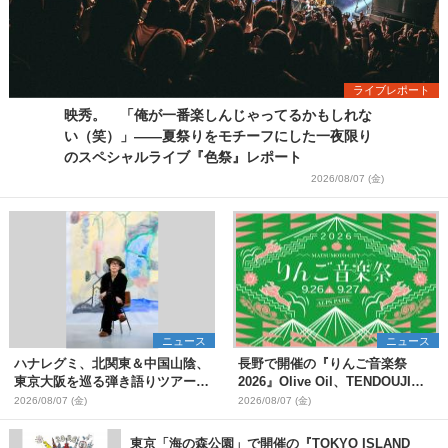
ライブレポート
映秀。 「俺が一番楽しんじゃってるかもしれな
い（笑）」――夏祭りをモチーフにした一夜限り
のスペシャルライブ『色祭』レポート
2026/08/07 (金)
ニュース
ニュース
ハナレグミ、北関東＆中国山陰、
長野で開催の『りんご音楽祭
東京大阪を巡る弾き語りツアー10
2026』Olive Oil、TENDOUJIら
月より開催決定
第11弾出演アーティスト（16組）
2026/08/07 (金)
2026/08/07 (金)
を発表
東京「海の森公園」で開催の『TOKYO ISLAND