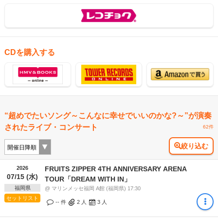
CDを購入する
“超めでたいソング～こんなに幸せでいいのかな?～”が演奏
されたライブ・コンサート
62件
絞り込む
2026
FRUITS ZIPPER 4TH ANNIVERSARY ARENA
07/15 (水)
TOUR「DREAM WITH IN」
福岡県
@ マリンメッセ福岡 A館 (福岡県) 17:30
セットリスト
-- 件
2
人
3
人