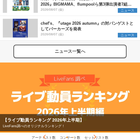
2026』BIGMAMA、flumpoolら第3弾出演者7組を
発表 ワークショップ・アート出展者を募集
2026/08/07 (金)
ニュース
chef’s、『utage 2026 autumn』の対バンゲストと
してパーカーズを発表
2026/08/07 (金)
ニュース
ニュース一覧へ
【ライブ動員ランキング 2026年上半期】
LiveFans調べのオリジナルランキング！
アーティスト数
コンサート数
セットリスト数