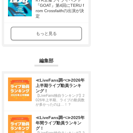
KTR主催ライブイベント
『GOAT』第4回にTERU f
rom Crossfaithの出演が決
定
もっと見る
編集部
≪LiveFans調べ≫2026年
上半期ライブ動員ランキ
ング！
【LiveFans独自ランキング】2
026年上半期、ライブの動員数
が多かったのは…！？
≪LiveFans調べ≫2025年
年間ライブ動員ランキン
グ！
【LiveFans独自ランキング】2