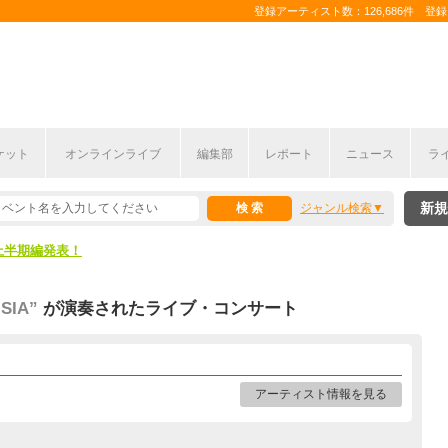
登録アーティスト数：126,686件 登録コ
ケット
オンラインライブ
編集部
レポート
ニュース
ラ
新規
ジャンル検索
ここから！
上半期編発表！
ここから！
SIA”
が演奏されたライブ・コンサート
上半期編発表！
アーティスト情報を見る