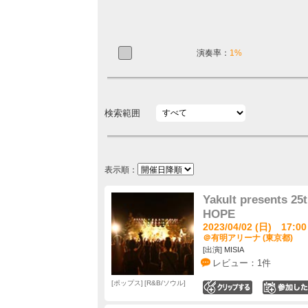
演奏率：
1%
検索範囲
表示順：
Yakult presents 2
HOPE
2023/04/02 (日) 17:00
＠有明アリーナ (東京都)
[出演] MISIA
レビュー：1件
ポップス
R&B/ソウル
0