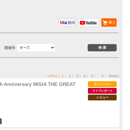
購入
歌詞
開催年
≪Prev
｜
1
｜
2
｜
3
｜
4
｜
5
｜…
5
｜
Next≫
5th Anniversary MISIA THE GREAT
セットリスト
ライブレポート
レビュー
16