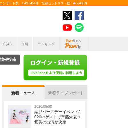
ンサート数：1,493,451件 登録セットリスト数：472,488件
イブQ&A
企画
ランキング
情報投稿
新着ニュース
新着ライブレポート
2026/08/08
結那バースデーイベント2
026のゲストで斉藤朱夏＆
愛美の出演が決定