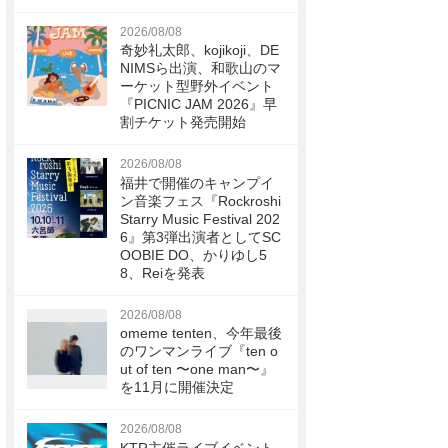
2026/08/08
奇妙礼太郎、kojikoji、DE
NIMSら出演、和歌山のマ
ーケット型野外イベント
『PICNIC JAM 2026』早
割チケット発売開始
2026/08/08
福井で開催のキャンプイ
ン音楽フェス『Rockroshi
Starry Music Festival 202
6』第3弾出演者としてSC
OOBIE DO、かりゆし5
8、Reiを発表
2026/08/08
omeme tenten、今年最後
のワンマンライブ『ten o
ut of ten 〜one man〜』
を11月に開催決定
2026/08/08