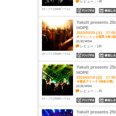
レビュー：--件
ポップス
R&B/ソウル
0
Yakult presents 2
HOPE
2023/02/25 (土) 17:00
＠マリンメッセ福岡 A館 (福
[出演] MISIA
レビュー：1件
ポップス
R&B/ソウル
0
Yakult presents 2
HOPE
2023/02/19 (日) 17:00
＠横浜アリーナ (神奈川県)
[出演] MISIA
レビュー：--件
ポップス
R&B/ソウル
0
Yakult presents 2