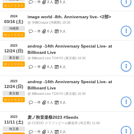
-- 件
2
人
5
人
セットリスト
2024
image world -8th. Anniversary live- <2部>
03/16 (土)
@ 沖縄Output (沖縄県) 19:30
沖縄県
-- 件
0
人
3
人
セットリスト
2023
androp -14th Anniversary Special Live- at
12/24 (日)
Billboard Live
東京都
@ Billboard Live TOKYO (東京都) 19:30
セットリスト
-- 件
0
人
6
人
2023
androp -14th Anniversary Special Live- at
12/24 (日)
Billboard Live
東京都
@ Billboard Live TOKYO (東京都) 16:30
セットリスト
-- 件
0
人
3
人
2023
麦ノ秋音楽祭2023 #Seeds
11/11 (土)
@ COEDO クラフトビール醸造所 (埼玉県) 11:00
埼玉県
-- 件
1
人
2
人