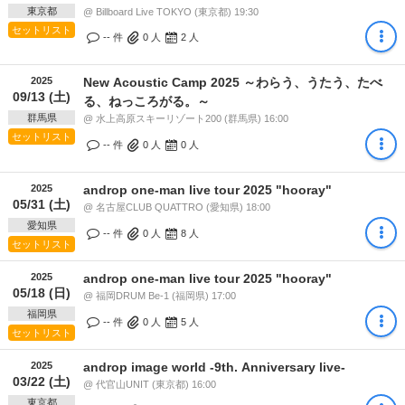
東京都
@ Billboard Live TOKYO (東京都) 19:30
セットリスト
-- 件
0
人
2
人
2025
New Acoustic Camp 2025 ～わらう、うたう、たべ
09/13 (土)
る、ねっころがる。～
群馬県
@ 水上高原スキーリゾート200 (群馬県) 16:00
セットリスト
-- 件
0
人
0
人
2025
androp one-man live tour 2025 "hooray"
05/31 (土)
@ 名古屋CLUB QUATTRO (愛知県) 18:00
愛知県
-- 件
0
人
8
人
セットリスト
2025
androp one-man live tour 2025 "hooray"
05/18 (日)
@ 福岡DRUM Be-1 (福岡県) 17:00
福岡県
-- 件
0
人
5
人
セットリスト
2025
androp image world -9th. Anniversary live-
03/22 (土)
@ 代官山UNIT (東京都) 16:00
東京都