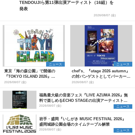
TENDOUJIら第11弾出演アーティスト（16組）を
発表
2026/08/07 (金)
ニュース
ニュース
東京「海の森公園」で開催の
chef’s、『utage 2026 autumn』
『TOKYO ISLAND 2026』
の対バンゲストとしてパーカーズ
BIGMAMA、flumpoolら第3弾出
を発表
2026/08/07 (金)
2026/08/07 (金)
演者7組を発表 ワークショッ
プ・アート出展者を募集
福島最大級の音楽フェス『LIVE AZUMA 2026』無
料で楽しめるECHO STAGEの出演アーティストを
発表
2026/08/07 (金)
ニュース
岩手・盛岡『いしがき MUSIC FESTIVAL 2026』
盛岡城跡公園会場のタイムテーブル解禁
2026/08/07 (金)
ニュース