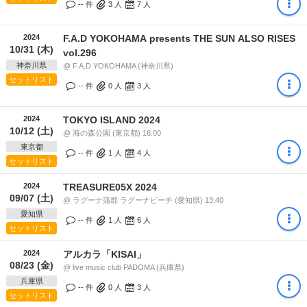
-- 件
3
人
7
人
2024
F.A.D YOKOHAMA presents THE SUN ALSO RISES
10/31 (木)
vol.296
神奈川県
@ F.A.D YOKOHAMA (神奈川県)
セットリスト
-- 件
0
人
3
人
2024
TOKYO ISLAND 2024
10/12 (土)
@ 海の森公園 (東京都) 16:00
東京都
-- 件
1
人
4
人
セットリスト
2024
TREASURE05X 2024
09/07 (土)
@ ラグーナ蒲郡 ラグーナビーチ (愛知県) 13:40
愛知県
-- 件
1
人
6
人
セットリスト
2024
アルカラ「KISAI」
08/23 (金)
@ live music club PADOMA (兵庫県)
兵庫県
-- 件
0
人
3
人
セットリスト