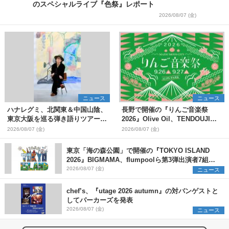
のスペシャルライブ『色祭』レポート
2026/08/07 (金)
ニュース
ニュース
ハナレグミ、北関東＆中国山陰、
長野で開催の『りんご音楽祭
東京大阪を巡る弾き語りツアー10
2026』Olive Oil、TENDOUJIら
月より開催決定
第11弾出演アーティスト（16組）
2026/08/07 (金)
2026/08/07 (金)
を発表
東京「海の森公園」で開催の『TOKYO ISLAND
2026』BIGMAMA、flumpoolら第3弾出演者7組を
発表 ワークショップ・アート出展者を募集
2026/08/07 (金)
ニュース
chef’s、『utage 2026 autumn』の対バンゲストと
してパーカーズを発表
2026/08/07 (金)
ニュース