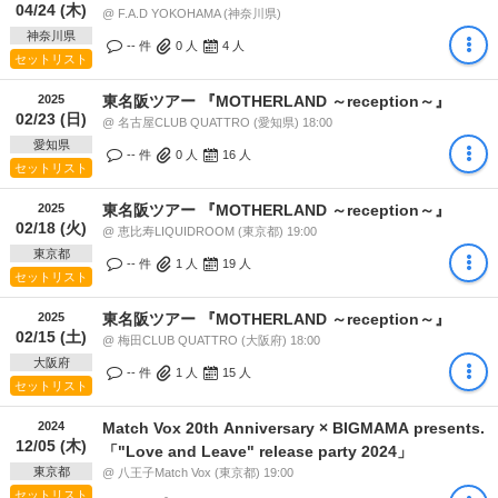
04/24 (木)
@ F.A.D YOKOHAMA (神奈川県)
神奈川県
-- 件
0
人
4
人
セットリスト
2025
東名阪ツアー 『MOTHERLAND ～reception～』
02/23 (日)
@ 名古屋CLUB QUATTRO (愛知県) 18:00
愛知県
-- 件
0
人
16
人
セットリスト
2025
東名阪ツアー 『MOTHERLAND ～reception～』
02/18 (火)
@ 恵比寿LIQUIDROOM (東京都) 19:00
東京都
-- 件
1
人
19
人
セットリスト
2025
東名阪ツアー 『MOTHERLAND ～reception～』
02/15 (土)
@ 梅田CLUB QUATTRO (大阪府) 18:00
大阪府
-- 件
1
人
15
人
セットリスト
2024
Match Vox 20th Anniversary × BIGMAMA presents.
12/05 (木)
「"Love and Leave" release party 2024」
東京都
@ 八王子Match Vox (東京都) 19:00
セットリスト