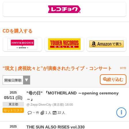
CDを購入する
“現文 | 虎視眈々と”が演奏されたライブ・コンサート
97件
絞り込む
2025
"母の日" 『MOTHERLAND ～opening ceremony
05/11 (日)
～』
東京都
@ Zepp DiverCity (東京都) 18:00
セットリスト
-- 件
1
人
22
人
2025
THE SUN ALSO RISES vol.330