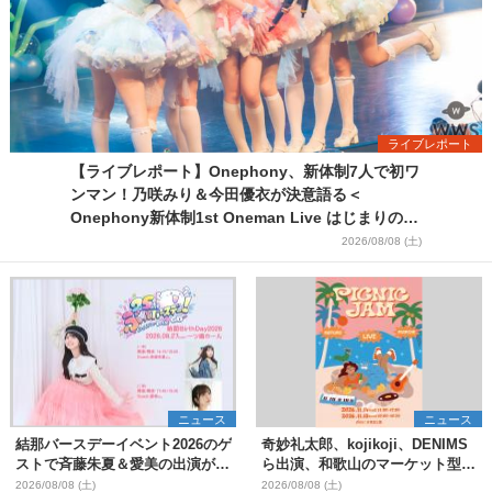
ライブレポート
【ライブレポート】Onephony、新体制7人で初ワ
ンマン！乃咲みり＆今田優衣が決意語る＜
Onephony新体制1st Oneman Live はじまりの夏
＞
2026/08/08 (土)
ニュース
ニュース
結那バースデーイベント2026のゲ
奇妙礼太郎、kojikoji、DENIMS
ストで斉藤朱夏＆愛美の出演が決
ら出演、和歌山のマーケット型野
定
外イベント『PICNIC JAM
2026/08/08 (土)
2026/08/08 (土)