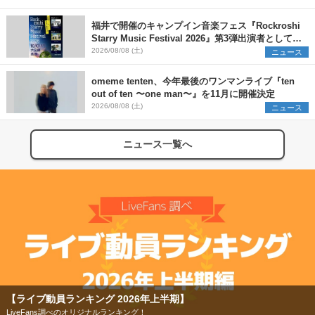
2026』早割チケット発売開始
福井で開催のキャンプイン音楽フェス『Rockroshi
Starry Music Festival 2026』第3弾出演者として
SCOOBIE DO、かりゆし58、Reiを発表
2026/08/08 (土)
ニュース
omeme tenten、今年最後のワンマンライブ『ten
out of ten 〜one man〜』を11月に開催決定
2026/08/08 (土)
ニュース
ニュース一覧へ
【ライブ動員ランキング 2026年上半期】
LiveFans調べのオリジナルランキング！