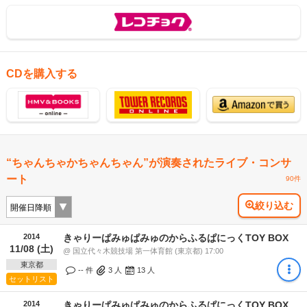
CDを購入する
“ちゃんちゃかちゃんちゃん”が演奏されたライブ・コンサ
ート
90件
絞り込む
2014
きゃりーぱみゅぱみゅのからふるぱにっくTOY BOX
11/08 (土)
@ 国立代々木競技場 第一体育館 (東京都) 17:00
東京都
-- 件
3
人
13
人
セットリスト
2014
きゃりーぱみゅぱみゅのからふるぱにっくTOY BOX