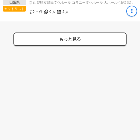
山梨県
@ 山梨県立県民文化ホール コラニー文化ホール 大ホール (山梨県) 17:00
セットリスト
-- 件
0
人
2
人
もっと見る