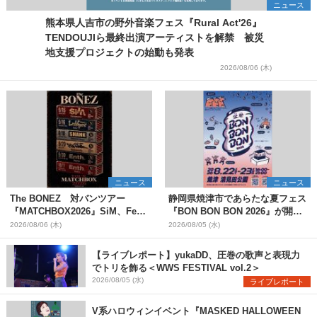
ニュース
熊本県人吉市の野外音楽フェス『Rural Act'26』
TENDOUJIら最終出演アーティストを解禁 被災
地支援プロジェクトの始動も発表
2026/08/06 (木)
ニュース
ニュース
The BONEZ 対バンツアー
静岡県焼津市であらたな夏フェス
『MATCHBOX2026』SiM、Fear,
『BON BON BON 2026』が開
and Loathing in Las Vegasら対
催 音楽ライブ×盆踊り×DJ×屋台
2026/08/06 (木)
2026/08/05 (水)
バンアーティストを一斉解禁
グルメ×ランタンナイトで彩る2日
間
【ライブレポート】yukaDD、圧巻の歌声と表現力
でトリを飾る＜WWS FESTIVAL vol.2＞
2026/08/05 (水)
ライブレポート
V系ハロウィンイベント『MASKED HALLOWEEN