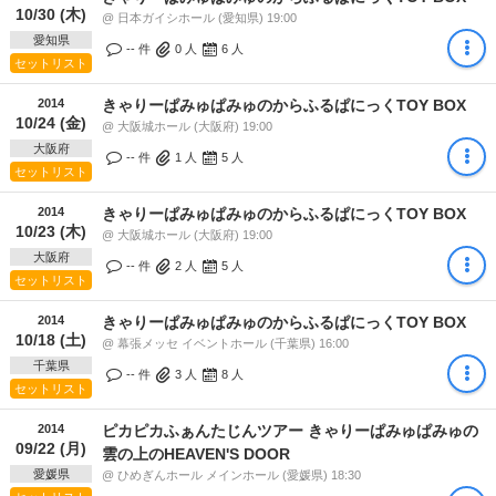
10/30 (木)
@ 日本ガイシホール (愛知県) 19:00
愛知県
-- 件
0
人
6
人
セットリスト
2014
きゃりーぱみゅぱみゅのからふるぱにっくTOY BOX
10/24 (金)
@ 大阪城ホール (大阪府) 19:00
大阪府
-- 件
1
人
5
人
セットリスト
2014
きゃりーぱみゅぱみゅのからふるぱにっくTOY BOX
10/23 (木)
@ 大阪城ホール (大阪府) 19:00
大阪府
-- 件
2
人
5
人
セットリスト
2014
きゃりーぱみゅぱみゅのからふるぱにっくTOY BOX
10/18 (土)
@ 幕張メッセ イベントホール (千葉県) 16:00
千葉県
-- 件
3
人
8
人
セットリスト
2014
ピカピカふぁんたじんツアー きゃりーぱみゅぱみゅの
09/22 (月)
雲の上のHEAVEN'S DOOR
愛媛県
@ ひめぎんホール メインホール (愛媛県) 18:30