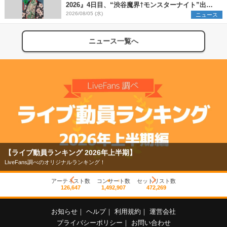
2026』4日目、“渋谷魔界†モンスターナイト”出演6
組を発表
2026/08/05 (水)
ニュース
ニュース一覧へ
【ライブ動員ランキング 2026年上半期】
LiveFans調べのオリジナルランキング！
アーティスト数
コンサート数
セットリスト数
126,647
1,492,907
472,269
お知らせ
｜
ヘルプ
｜
利用規約
｜
運営会社
プライバシーポリシー
｜
お問い合わせ