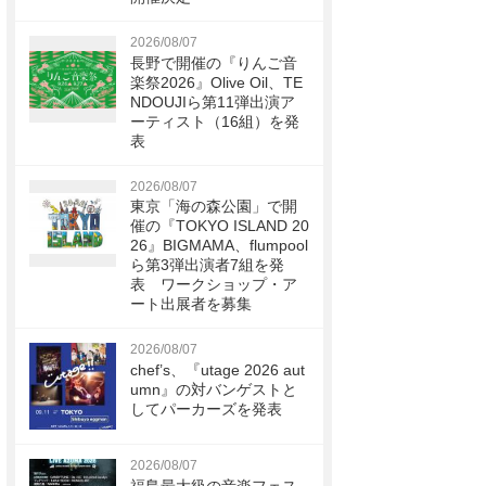
2026/08/07
長野で開催の『りんご音
楽祭2026』Olive Oil、TE
NDOUJIら第11弾出演ア
ーティスト（16組）を発
表
2026/08/07
東京「海の森公園」で開
催の『TOKYO ISLAND 20
26』BIGMAMA、flumpool
ら第3弾出演者7組を発
表 ワークショップ・ア
ート出展者を募集
2026/08/07
chef’s、『utage 2026 aut
umn』の対バンゲストと
してパーカーズを発表
2026/08/07