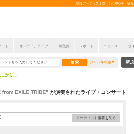
登録アーティスト数：126,666件 登録コ
ケット
オンラインライブ
編集部
レポート
ニュース
ラ
ここから！
新規
ジャンル検索
上半期編発表！
ここから！
上半期編発表！
 from EXILE TRIBE”
が演奏されたライブ・コンサート
E
アーティスト情報を見る