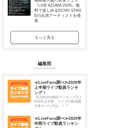
福島最大級の音楽フェス
『LIVE AZUMA 2026』無
料で楽しめるECHO STAG
Eの出演アーティストを発
表
もっと見る
編集部
≪LiveFans調べ≫2026年
上半期ライブ動員ランキ
ング！
【LiveFans独自ランキング】2
026年上半期、ライブの動員数
が多かったのは…！？
≪LiveFans調べ≫2025年
年間ライブ動員ランキン