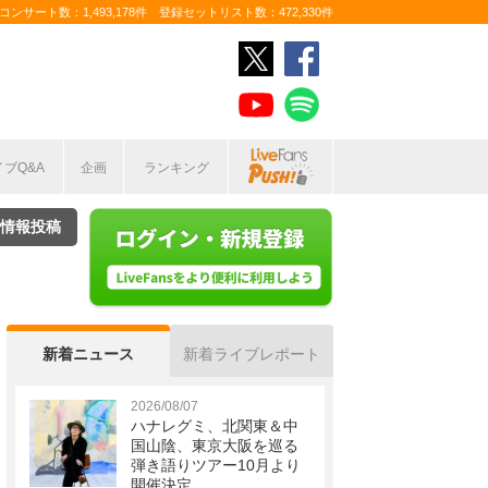
ンサート数：1,493,178件 登録セットリスト数：472,330件
イブQ&A
企画
ランキング
情報投稿
新着ニュース
新着ライブレポート
2026/08/07
ハナレグミ、北関東＆中
国山陰、東京大阪を巡る
弾き語りツアー10月より
開催決定