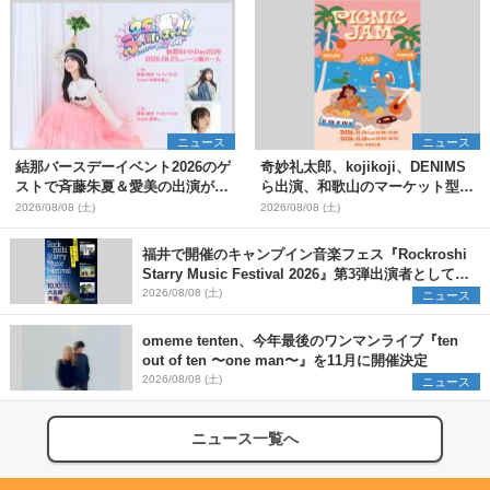
ニュース
ニュース
結那バースデーイベント2026のゲ
奇妙礼太郎、kojikoji、DENIMS
ストで斉藤朱夏＆愛美の出演が決
ら出演、和歌山のマーケット型野
定
外イベント『PICNIC JAM
2026/08/08 (土)
2026/08/08 (土)
2026』早割チケット発売開始
福井で開催のキャンプイン音楽フェス『Rockroshi
Starry Music Festival 2026』第3弾出演者として
SCOOBIE DO、かりゆし58、Reiを発表
2026/08/08 (土)
ニュース
omeme tenten、今年最後のワンマンライブ『ten
out of ten 〜one man〜』を11月に開催決定
2026/08/08 (土)
ニュース
ニュース一覧へ