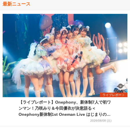
最新ニュース
ライブレポート
【ライブレポート】Onephony、新体制7人で初ワ
ンマン！乃咲みり＆今田優衣が決意語る＜
Onephony新体制1st Oneman Live はじまりの夏
＞
2026/08/08 (土)