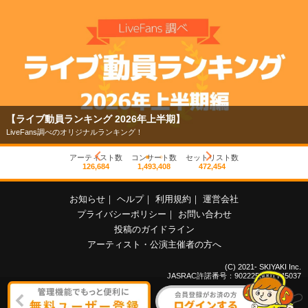
【ライブ動員ランキング 2026年上半期】
LiveFans調べのオリジナルランキング！
アーティスト数
コンサート数
セットリスト数
126,684
1,493,408
472,454
お知らせ
｜
ヘルプ
｜
利用規約
｜
運営会社
プライバシーポリシー
｜
お問い合わせ
投稿のガイドライン
アーティスト・公演主催者の方へ
(C) 2021- SKIYAKI Inc.
JASRAC許諾番号：9022255001Y45037