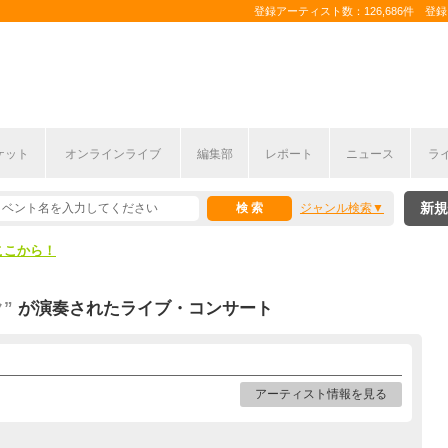
登録アーティスト数：126,686件 登録コ
ケット
オンラインライブ
編集部
レポート
ニュース
ラ
ここから！
新規
ジャンル検索
上半期編発表！
ここから！
上半期編発表！
”
が演奏されたライブ・コンサート
アーティスト情報を見る