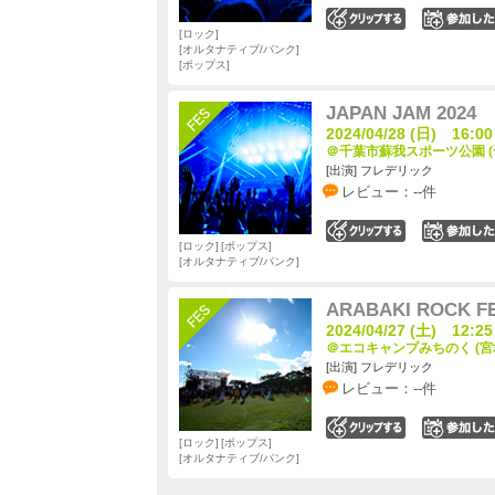
0
ロック
オルタナティブ/パンク
ポップス
JAPAN JAM 2024
2024/04/28 (日) 16:00
＠千葉市蘇我スポーツ公園 (
[出演] フレデリック
レビュー：--件
0
ロック
ポップス
オルタナティブ/パンク
ARABAKI ROCK FE
2024/04/27 (土) 12:25
＠エコキャンプみちのく (宮
[出演] フレデリック
レビュー：--件
0
ロック
ポップス
オルタナティブ/パンク