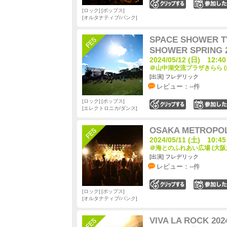
0
ロック
ポップス
オルタナティブ/パンク
SPACE SHOWER T
SHOWER SPRING 
2024/05/12 (日) 12:40
＠山中湖交流プラザきらら (
[出演] フレデリック
レビュー：--件
ロック
ポップス
0
エレクトロニカ/ダンス
OSAKA METROPOLI
2024/05/11 (土) 10:45
＠海とのふれあい広場 (大阪
[出演] フレデリック
レビュー：--件
0
ロック
ポップス
オルタナティブ/パンク
VIVA LA ROCK 202