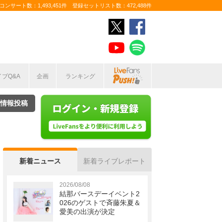
ンサート数：1,493,451件 登録セットリスト数：472,488件
イブQ&A
企画
ランキング
情報投稿
新着ニュース
新着ライブレポート
2026/08/08
結那バースデーイベント2
026のゲストで斉藤朱夏＆
愛美の出演が決定