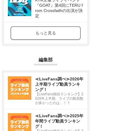
KTR主催ライブイベント
『GOAT』第4回にTERU f
rom Crossfaithの出演が決
定
もっと見る
編集部
≪LiveFans調べ≫2026年
上半期ライブ動員ランキ
ング！
【LiveFans独自ランキング】2
026年上半期、ライブの動員数
が多かったのは…！？
≪LiveFans調べ≫2025年
年間ライブ動員ランキン
グ！
【LiveFans独自ランキング】2