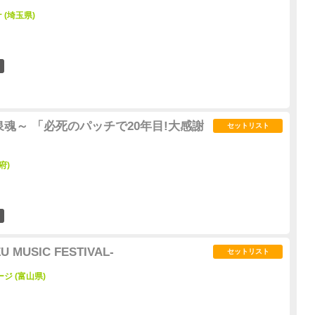
(埼玉県)
6
音泉魂～ 「必死のパッチで20年目!大感謝
セットリスト
府)
11
ZU MUSIC FESTIVAL-
セットリスト
ジ (富山県)