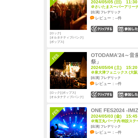
2024/05/05 (日) 11:30
＠さいたまスーパーアリーナ 
[出演] フレデリック
レビュー：--件
0
ロック
オルタナティブ/パンク
ポップス
OTODAMA'24～
祭」
2024/05/04 (土) 15:20
＠泉大津フェニックス (大阪
[出演] フレデリック
レビュー：--件
ロック
ポップス
0
オルタナティブ/パンク
ONE FES2024 -IMI
2024/05/03 (金) 15:45
＠海王丸パーク内 特設ステー
[出演] フレデリック
レビュー：--件