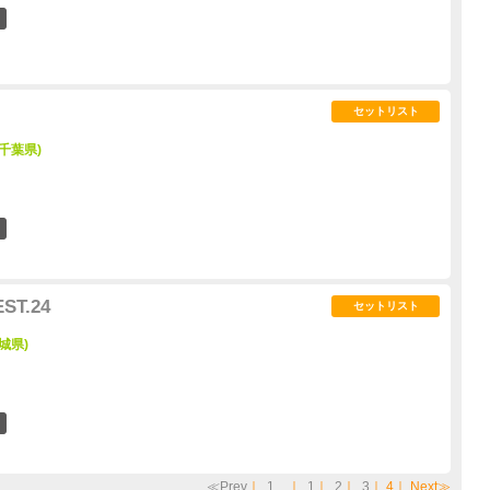
2
セットリスト
千葉県)
16
ST.24
セットリスト
城県)
5
≪Prev
｜
1
…｜
1
｜
2
｜
3
｜
4
｜
Next≫