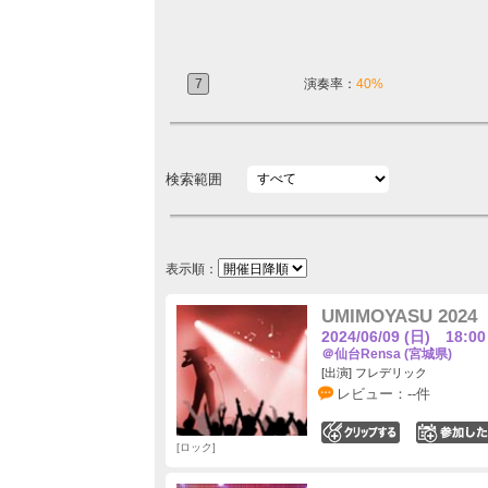
7
演奏率：
40%
検索範囲
表示順：
UMIMOYASU 2024
2024/06/09 (日) 18:00
＠仙台Rensa (宮城県)
[出演] フレデリック
レビュー：--件
0
ロック