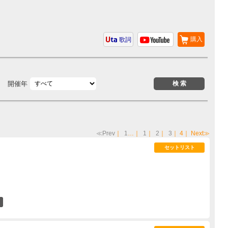
購入
歌詞
開催年
≪Prev
｜
1
…｜
1
｜
2
｜
3
｜
4
｜
Next≫
セットリスト
13