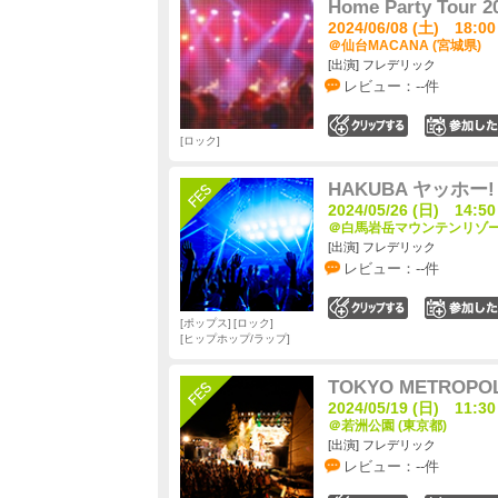
Home Party Tour 2
2024/06/08 (土) 18:00
＠仙台MACANA (宮城県)
[出演] フレデリック
レビュー：--件
0
ロック
HAKUBA ヤッホー! F
2024/05/26 (日) 14:50
＠白馬岩岳マウンテンリゾート
[出演] フレデリック
レビュー：--件
0
ポップス
ロック
ヒップホップ/ラップ
TOKYO METROPOLI
2024/05/19 (日) 11:30
＠若洲公園 (東京都)
[出演] フレデリック
レビュー：--件