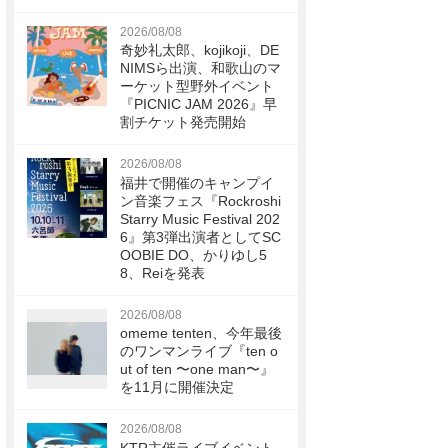
2026/08/08
奇妙礼太郎、kojikoji、DE
NIMSら出演、和歌山のマ
ーケット型野外イベント
『PICNIC JAM 2026』早
割チケット発売開始
2026/08/08
福井で開催のキャンプイ
ン音楽フェス『Rockroshi
Starry Music Festival 202
6』第3弾出演者としてSC
OOBIE DO、かりゆし5
8、Reiを発表
2026/08/08
omeme tenten、今年最後
のワンマンライブ『ten o
ut of ten 〜one man〜』
を11月に開催決定
2026/08/08