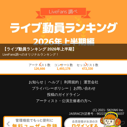
【ライブ動員ランキング 2026年上半期】
LiveFans調べのオリジナルランキング！
アーティスト数
コンサート数
セットリスト数
126,666
1,493,178
472,330
お知らせ
｜
ヘルプ
｜
利用規約
｜
運営会社
プライバシーポリシー
｜
お問い合わせ
投稿のガイドライン
アーティスト・公演主催者の方へ
(C) 2021- SKIYAKI Inc.
JASRAC許諾番号：9022255001Y45037