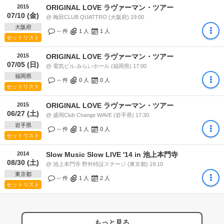
2015
ORIGINAL LOVE ラヴァーマン・ツアー
07/10 (金)
@ 梅田CLUB QUATTRO (大阪府) 19:00
大阪府
-- 件
1
人
1
人
セットリスト
2015
ORIGINAL LOVE ラヴァーマン・ツアー
07/05 (日)
@ 電気ビル みらいホール (福岡県) 17:00
福岡県
-- 件
0
人
0
人
セットリスト
2015
ORIGINAL LOVE ラヴァーマン・ツアー
06/27 (土)
@ 盛岡Club Change WAVE (岩手県) 17:30
岩手県
-- 件
1
人
0
人
セットリスト
2014
Slow Music Slow LIVE '14 in 池上本門寺
08/30 (土)
@ 池上本門寺 野外特設ステージ (東京都) 19:10
東京都
-- 件
1
人
2
人
セットリスト
もっと見る