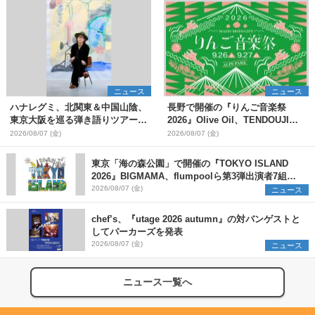
ニュース
ニュース
ハナレグミ、北関東＆中国山陰、
長野で開催の『りんご音楽祭
東京大阪を巡る弾き語りツアー10
2026』Olive Oil、TENDOUJIら
月より開催決定
第11弾出演アーティスト（16組）
2026/08/07 (金)
2026/08/07 (金)
を発表
東京「海の森公園」で開催の『TOKYO ISLAND
2026』BIGMAMA、flumpoolら第3弾出演者7組を
発表 ワークショップ・アート出展者を募集
2026/08/07 (金)
ニュース
chef’s、『utage 2026 autumn』の対バンゲストと
してパーカーズを発表
2026/08/07 (金)
ニュース
ニュース一覧へ