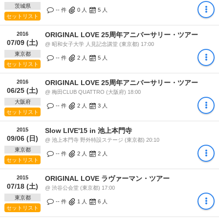
茨城県
-- 件
0
人
5
人
セットリスト
2016
ORIGINAL LOVE 25周年アニバーサリー・ツアー
07/09 (土)
@ 昭和女子大学 人見記念講堂 (東京都) 17:00
東京都
-- 件
2
人
5
人
セットリスト
2016
ORIGINAL LOVE 25周年アニバーサリー・ツアー
06/25 (土)
@ 梅田CLUB QUATTRO (大阪府) 18:00
大阪府
-- 件
2
人
3
人
セットリスト
2015
Slow LIVE'15 in 池上本門寺
09/06 (日)
@ 池上本門寺 野外特設ステージ (東京都) 20:10
東京都
-- 件
2
人
2
人
セットリスト
2015
ORIGINAL LOVE ラヴァーマン・ツアー
07/18 (土)
@ 渋谷公会堂 (東京都) 17:00
東京都
-- 件
1
人
6
人
セットリスト