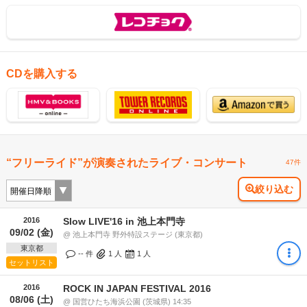
CDを購入する
“フリーライド”が演奏されたライブ・コンサート
47件
絞り込む
2016
Slow LIVE'16 in 池上本門寺
09/02 (金)
@ 池上本門寺 野外特設ステージ (東京都)
東京都
-- 件
1
人
1
人
セットリスト
2016
ROCK IN JAPAN FESTIVAL 2016
08/06 (土)
@ 国営ひたち海浜公園 (茨城県) 14:35