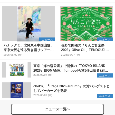
ニュース
ニュース
ハナレグミ、北関東＆中国山陰、
長野で開催の『りんご音楽祭
東京大阪を巡る弾き語りツアー10
2026』Olive Oil、TENDOUJIら
月より開催決定
第11弾出演アーティスト（16組）
2026/08/07 (金)
2026/08/07 (金)
を発表
東京「海の森公園」で開催の『TOKYO ISLAND
2026』BIGMAMA、flumpoolら第3弾出演者7組を
発表 ワークショップ・アート出展者を募集
2026/08/07 (金)
ニュース
chef’s、『utage 2026 autumn』の対バンゲストと
してパーカーズを発表
2026/08/07 (金)
ニュース
ニュース一覧へ