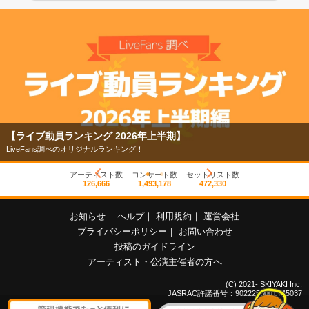
【ライブ動員ランキング 2026年上半期】
LiveFans調べのオリジナルランキング！
アーティスト数
コンサート数
セットリスト数
126,666
1,493,178
472,330
お知らせ
｜
ヘルプ
｜
利用規約
｜
運営会社
プライバシーポリシー
｜
お問い合わせ
投稿のガイドライン
アーティスト・公演主催者の方へ
(C) 2021- SKIYAKI Inc.
JASRAC許諾番号：9022255001Y45037