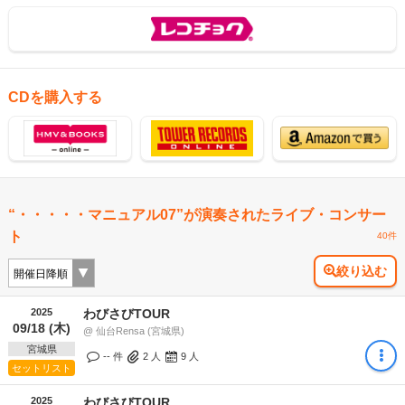
CDを購入する
“・・・・・マニュアル07”が演奏されたライブ・コンサー
ト
40件
絞り込む
2025
わびさびTOUR
09/18 (木)
@ 仙台Rensa (宮城県)
宮城県
-- 件
2
人
9
人
セットリスト
2025
わびさびTOUR