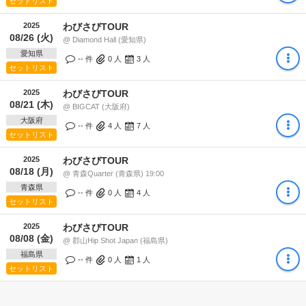
セットリスト
2025
わびさびTOUR
08/26 (火)
@ Diamond Hall (愛知県)
愛知県
-- 件
0
人
3
人
セットリスト
2025
わびさびTOUR
08/21 (木)
@ BIGCAT (大阪府)
大阪府
-- 件
4
人
7
人
セットリスト
2025
わびさびTOUR
08/18 (月)
@ 青森Quarter (青森県) 19:00
青森県
-- 件
0
人
4
人
セットリスト
2025
わびさびTOUR
08/08 (金)
@ 郡山Hip Shot Japan (福島県)
福島県
-- 件
0
人
1
人
セットリスト