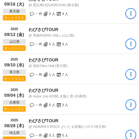
09/16 (火)
@ 恵比寿LIQUIDROOM (東京都)
東京都
-- 件
0
人
4
人
セットリスト
2025
わびさびTOUR
09/12 (金)
@ 周南RISING HALL (山口県)
山口県
-- 件
0
人
3
人
セットリスト
2025
わびさびTOUR
09/10 (水)
@ 高松Olive Hall (香川県)
香川県
-- 件
1
人
7
人
セットリスト
2025
わびさびTOUR
09/04 (木)
@ music zoo KOBE 太陽と虎 (兵庫県)
兵庫県
-- 件
0
人
3
人
セットリスト
2025
わびさびTOUR
08/28 (木)
@ HEAVEN'S ROCK さいたま新都心 VJ-3 (埼玉県)
埼玉県
-- 件
0
人
0
人