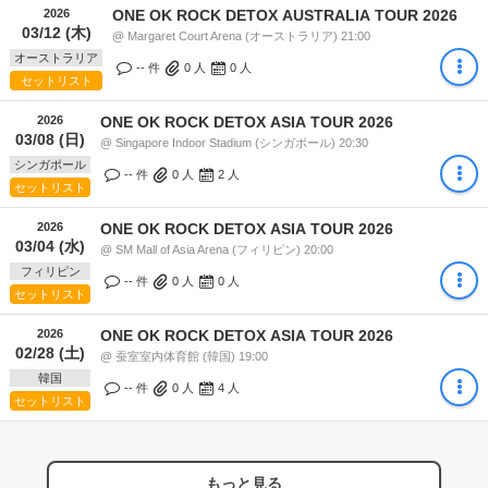
2026
ONE OK ROCK DETOX AUSTRALIA TOUR 2026
03/12 (木)
@ Margaret Court Arena (オーストラリア) 21:00
オーストラリア
-- 件
0
人
0
人
セットリスト
2026
ONE OK ROCK DETOX ASIA TOUR 2026
03/08 (日)
@ Singapore Indoor Stadium (シンガポール) 20:30
シンガポール
-- 件
0
人
2
人
セットリスト
2026
ONE OK ROCK DETOX ASIA TOUR 2026
03/04 (水)
@ SM Mall of Asia Arena (フィリピン) 20:00
フィリピン
-- 件
0
人
0
人
セットリスト
2026
ONE OK ROCK DETOX ASIA TOUR 2026
02/28 (土)
@ 蚕室室内体育館 (韓国) 19:00
韓国
-- 件
0
人
4
人
セットリスト
もっと見る