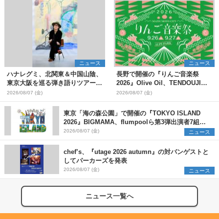
ニュース
ニュース
ハナレグミ、北関東＆中国山陰、
長野で開催の『りんご音楽祭
東京大阪を巡る弾き語りツアー10
2026』Olive Oil、TENDOUJIら
月より開催決定
第11弾出演アーティスト（16組）
2026/08/07 (金)
2026/08/07 (金)
を発表
東京「海の森公園」で開催の『TOKYO ISLAND
2026』BIGMAMA、flumpoolら第3弾出演者7組を
発表 ワークショップ・アート出展者を募集
2026/08/07 (金)
ニュース
chef’s、『utage 2026 autumn』の対バンゲストと
してパーカーズを発表
2026/08/07 (金)
ニュース
ニュース一覧へ