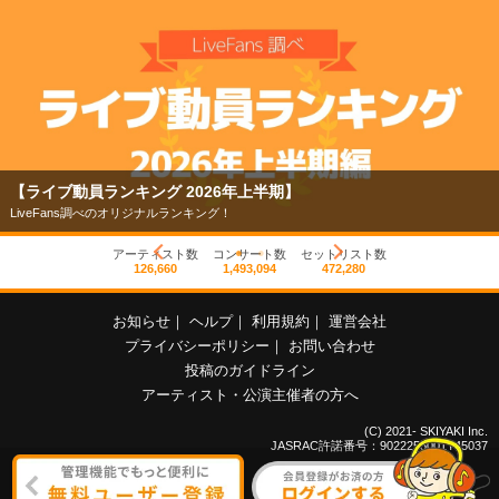
【ライブ動員ランキング 2026年上半期】
LiveFans調べのオリジナルランキング！
アーティスト数
コンサート数
セットリスト数
126,660
1,493,094
472,280
お知らせ
｜
ヘルプ
｜
利用規約
｜
運営会社
プライバシーポリシー
｜
お問い合わせ
投稿のガイドライン
アーティスト・公演主催者の方へ
(C) 2021- SKIYAKI Inc.
JASRAC許諾番号：9022255001Y45037