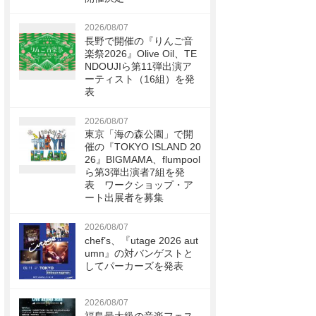
2026/08/07
長野で開催の『りんご音
楽祭2026』Olive Oil、TE
NDOUJIら第11弾出演ア
ーティスト（16組）を発
表
2026/08/07
東京「海の森公園」で開
催の『TOKYO ISLAND 20
26』BIGMAMA、flumpool
ら第3弾出演者7組を発
表 ワークショップ・ア
ート出展者を募集
2026/08/07
chef’s、『utage 2026 aut
umn』の対バンゲストと
してパーカーズを発表
2026/08/07