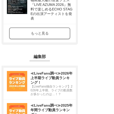
福島最大級の音楽フェス
『LIVE AZUMA 2026』無
料で楽しめるECHO STAG
Eの出演アーティストを発
表
もっと見る
編集部
≪LiveFans調べ≫2026年
上半期ライブ動員ランキ
ング！
【LiveFans独自ランキング】2
026年上半期、ライブの動員数
が多かったのは…！？
≪LiveFans調べ≫2025年
年間ライブ動員ランキン