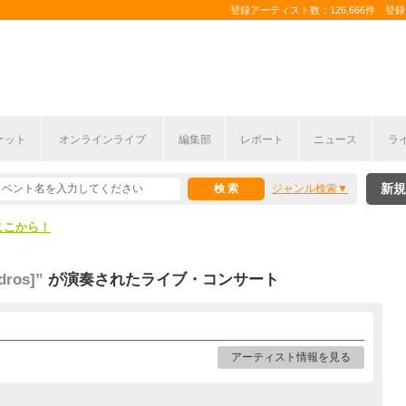
登録アーティスト数：126,666件 登録コ
ケット
オンラインライブ
編集部
レポート
ニュース
ラ
ここから！
新規
ジャンル検索
上半期編発表！
ここから！
上半期編発表！
dros]”
が演奏されたライブ・コンサート
アーティスト情報を見る