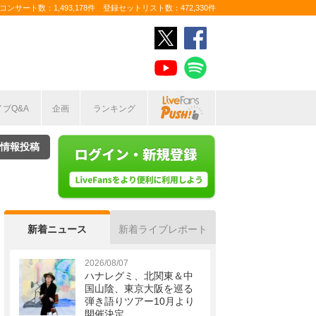
ンサート数：1,493,178件 登録セットリスト数：472,330件
イブQ&A
企画
ランキング
情報投稿
新着ニュース
新着ライブレポート
2026/08/07
ハナレグミ、北関東＆中
国山陰、東京大阪を巡る
弾き語りツアー10月より
開催決定