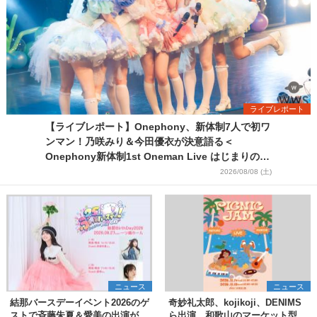
ライブレポート
【ライブレポート】Onephony、新体制7人で初ワ
ンマン！乃咲みり＆今田優衣が決意語る＜
Onephony新体制1st Oneman Live はじまりの夏
＞
2026/08/08 (土)
ニュース
ニュース
結那バースデーイベント2026のゲ
奇妙礼太郎、kojikoji、DENIMS
ストで斉藤朱夏＆愛美の出演が決
ら出演、和歌山のマーケット型野