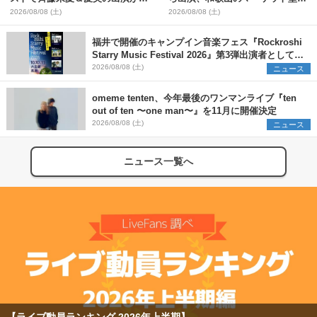
定
外イベント『PICNIC JAM
2026/08/08 (土)
2026/08/08 (土)
2026』早割チケット発売開始
福井で開催のキャンプイン音楽フェス『Rockroshi
Starry Music Festival 2026』第3弾出演者として
SCOOBIE DO、かりゆし58、Reiを発表
2026/08/08 (土)
ニュース
omeme tenten、今年最後のワンマンライブ『ten
out of ten 〜one man〜』を11月に開催決定
2026/08/08 (土)
ニュース
ニュース一覧へ
【ライブ動員ランキング 2026年上半期】