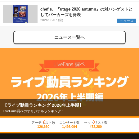
chef’s、『utage 2026 autumn』の対バンゲストと
してパーカーズを発表
2026/08/07 (金)
ニュース
ニュース一覧へ
【ライブ動員ランキング 2026年上半期】
LiveFans調べのオリジナルランキング！
アーティスト数
コンサート数
セットリスト数
126,660
1,493,094
472,280