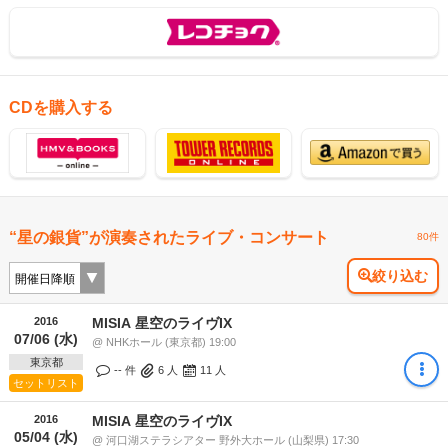
CDを購入する
“星の銀貨”が演奏されたライブ・コンサート
80件
絞り込む
2016
MISIA 星空のライヴIX
07/06 (水)
@ NHKホール (東京都) 19:00
東京都
-- 件
6
人
11
人
セットリスト
2016
MISIA 星空のライヴIX
05/04 (水)
@ 河口湖ステラシアター 野外大ホール (山梨県) 17:30