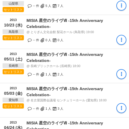
山梨県
-- 件
5
人
7
人
セットリスト
2013
MISIA 星空のライヴⅦ -15th Anniversary
10/23 (水)
Celebration-
鳥取県
@ とりぎん文化会館 梨花ホール (鳥取県) 19:00
セットリスト
-- 件
0
人
0
人
2013
MISIA 星空のライヴⅦ -15th Anniversary
05/11 (土)
Celebration-
長崎県
@ 長崎ブリックホール (長崎県) 18:00
セットリスト
-- 件
1
人
2
人
2013
MISIA 星空のライヴⅦ -15th Anniversary
05/03 (金)
Celebration-
愛知県
@ 名古屋国際会議場 センチュリーホール (愛知県) 18:00
セットリスト
-- 件
1
人
3
人
2013
MISIA 星空のライヴⅦ -15th Anniversary
04/24 (水)
Celebration-