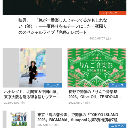
ライブレポート
映秀。 「俺が一番楽しんじゃってるかもしれな
い（笑）」――夏祭りをモチーフにした一夜限り
のスペシャルライブ『色祭』レポート
2026/08/07 (金)
ニュース
ニュース
ハナレグミ、北関東＆中国山陰、
長野で開催の『りんご音楽祭
東京大阪を巡る弾き語りツアー10
2026』Olive Oil、TENDOUJIら
月より開催決定
第11弾出演アーティスト（16組）
2026/08/07 (金)
2026/08/07 (金)
を発表
東京「海の森公園」で開催の『TOKYO ISLAND
2026』BIGMAMA、flumpoolら第3弾出演者7組を
発表 ワークショップ・アート出展者を募集
2026/08/07 (金)
ニュース