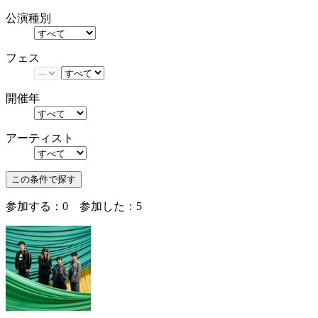
公演種別
フェス
開催年
アーティスト
参加する：
0
参加した：
5