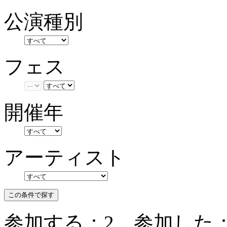
公演種別
フェス
開催年
アーティスト
参加する：
2
参加した