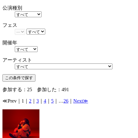
公演種別
フェス
開催年
アーティスト
参加する：
25
参加した：
491
≪Prev
｜
1
｜
2
｜
3
｜
4
｜
5
｜…
26
｜
Next≫