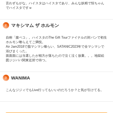
言わずもがな。ハイスタはハイスタであり、みんな妖精で恒ちゃん
でハイスタですｗ
マキシマム ザ ホルモン
2
自称「腹ペコ」。ハイスタのThe Gift Tourファイナルの対バンで初生
ホルモン喰らえてご満悦。
Air Jam2018で脂マシマシ喰らい、SATANIC2023年で全マシマシで
浴びまくった。
面面面には当選したが相方が落ちたので泣く泣く放棄。。。地獄絵
図ジジババ関東近郊で待つ。
WANIMA
3
こんなジジィでもLive行ってもいいのだろうか？と気が引けてる。