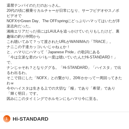
還暦テンパイのただのおっさん。
20代の頃に横乗りカルチャーが日常になり、サーフビデオやスノボ
ビデオで
NOFXやGreen Day、The OFFspringにどっぷりハマってはいたが洋
楽志向だった。
湘南エリアだった頃にはLAULAを追っかけていたりもしたけど、裏
趣味の釣り仲間から
これ聴いてみて？って渡されたURLがWANIMAの「TRACE」。
ナニこの子達カッコいいじゃねぇか！
と、ハマりにハマって「Japanese Pride」の歌詞にある
「今は立派な君のパパも一度は聴いていたんだHi-STANDARD！」
で、
ナンじゃそれ？となりググる。「Hi-STANDARD」「ハイスタ」で出
るわ出るわ。
そこで目にした「NOFX」との繋がり。20年かかって一周回ってきた
わｗ
今やハイスタは生きる上での大切な「糧」であり「希望」であり
「輝く明日」です。
因みにこのタイミングでホルモンにもハマり今に至る。
Hi-STANDARD
1