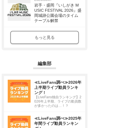
岩手・盛岡『いしがき M
USIC FESTIVAL 2026』盛
岡城跡公園会場のタイム
テーブル解禁
もっと見る
編集部
≪LiveFans調べ≫2026年
上半期ライブ動員ランキ
ング！
【LiveFans独自ランキング】2
026年上半期、ライブの動員数
が多かったのは…！？
≪LiveFans調べ≫2025年
年間ライブ動員ランキン