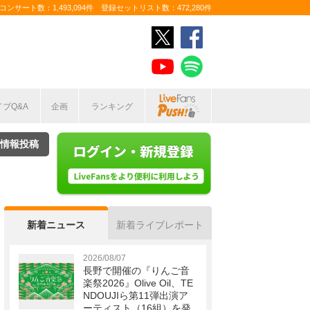
ンサート数：1,493,094件 登録セットリスト数：472,280件
イブQ&A
企画
ランキング
情報投稿
新着ニュース
新着ライブレポート
2026/08/07
長野で開催の『りんご音
楽祭2026』Olive Oil、TE
NDOUJIら第11弾出演ア
ーティスト（16組）を発