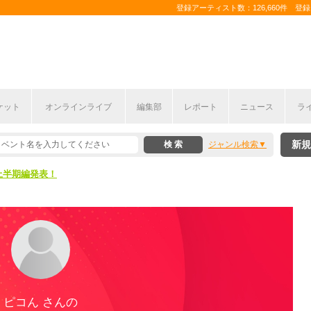
登録アーティスト数：126,660件 登録コ
ケット
オンラインライブ
編集部
レポート
ニュース
ラ
新規
ジャンル検索
ここから！
上半期編発表！
ここから！
上半期編発表！
ピコん さんの