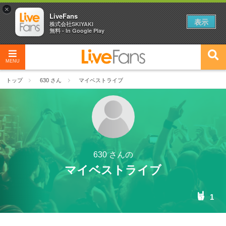
×
LiveFans
表示
株式会社SKIYAKI
無料 - In Google Play
MENU
トップ
630 さん
マイベストライブ
630 さんの
マイベストライブ
1