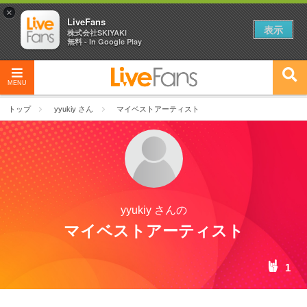
×
LiveFans
表示
株式会社SKIYAKI
無料 - In Google Play
MENU
トップ
yyukiy さん
マイベストアーティスト
yyukiy さんの
マイベストアーティスト
1