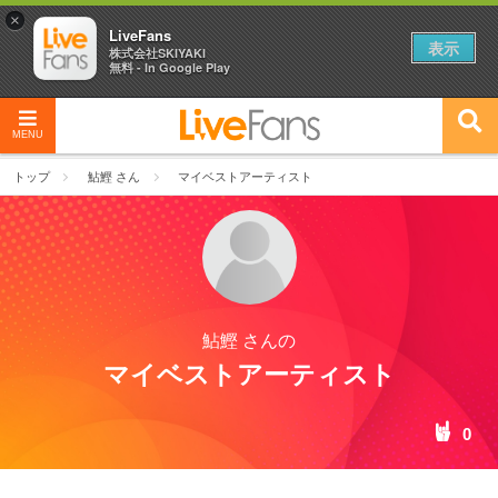
×
LiveFans
表示
株式会社SKIYAKI
無料 - In Google Play
MENU
トップ
鮎鰹 さん
マイベストアーティスト
鮎鰹 さんの
マイベストアーティスト
0