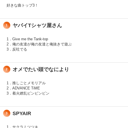
好きな曲トップ3！
ヤバイTシャツ屋さん
1
1．Give me the Tank-top
2．俺の友達が俺の友達と俺抜きで遊ぶ
3．反吐でる
オメでたい頭でなにより
2
1．推しごとメモリアル
2．ADVANCE TiME
3．着火繚乱ビンビンビン
SPYAIR
3
1．サクラミツツキ