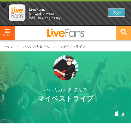
×
LiveFans
表示
株式会社SKIYAKI
無料 - In Google Play
MENU
トップ
ハルカカナタ さん
マイベストライブ
ハルカカナタ さんの
マイベストライブ
0