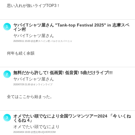
思い入れが強いライブTOP3！
ヤバイTシャツ屋さん "Tank-top Festival 2025" in 志摩スペ
1
イン村
ヤバイTシャツ屋さん
2025/05/11 15:00 @志摩スペイン村 パルケエスパーニャ
何年も続く余韻
無料だから許して! 低画質! 低音質! 5曲だけライブ!!!
2
ヤバイTシャツ屋さん
2020/07/29 21:30 @オンラインライブ
全てはここから始まった。
オメでたい頭でなにより全国ワンマンツアー2024 「今 いくね
3
くるね 4」
オメでたい頭でなにより
2024/04/04 19:00 @恵比寿LIQUIDROOM