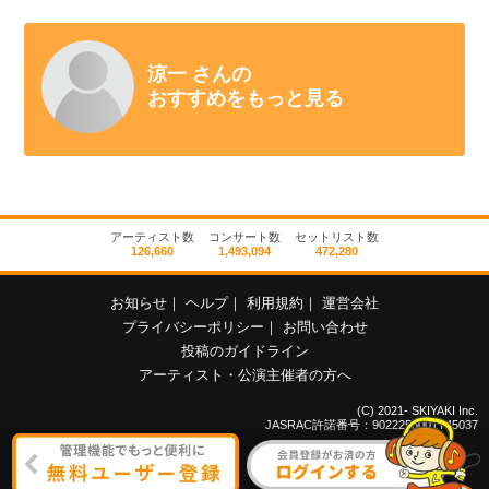
涼一 さんの
おすすめをもっと見る
アーティスト数
コンサート数
セットリスト数
126,660
1,493,094
472,280
お知らせ
｜
ヘルプ
｜
利用規約
｜
運営会社
プライバシーポリシー
｜
お問い合わせ
投稿のガイドライン
アーティスト・公演主催者の方へ
(C) 2021- SKIYAKI Inc.
JASRAC許諾番号：9022255001Y45037