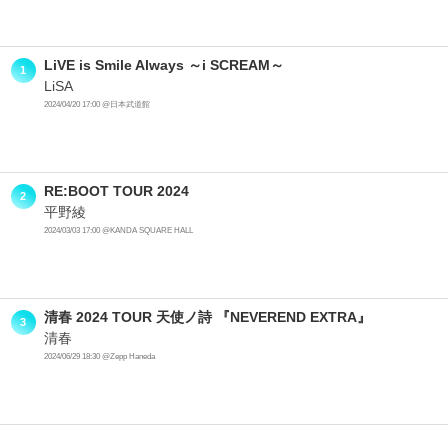
LiVE is Smile Always ～i SCREAM～
1
LiSA
2024/04/20 17:00 @日本武道館
RE:BOOT TOUR 2024
2
平野綾
2024/03/03 17:00 @KANDA SQUARE HALL
清春 2024 TOUR 天使ノ詩 『NEVEREND EXTRA』
3
清春
2024/06/29 18:30 @Zepp Haneda