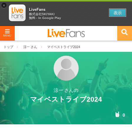
×
LiveFans
表示
株式会社SKIYAKI
無料 - In Google Play
MENU
トップ
涼一 さん
マイベストライブ2024
涼一 さんの
マイベストライブ2024
0