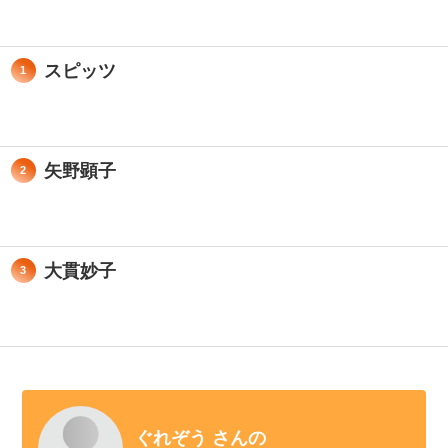
スピッツ
1
矢野顕子
2
大貫妙子
3
ぐれぞう さんの