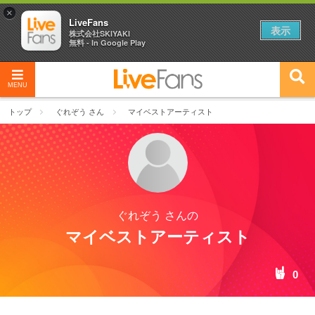
×
LiveFans
表示
株式会社SKIYAKI
無料 - In Google Play
MENU
トップ
ぐれぞう さん
マイベストアーティスト
ぐれぞう さんの
マイベストアーティスト
0