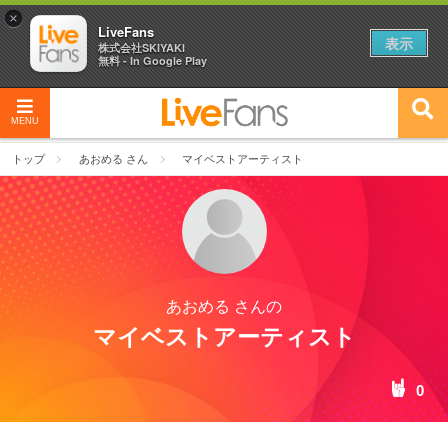
×
LiveFans
表示
株式会社SKIYAKI
無料 - In Google Play
MENU
トップ
あおめる さん
マイベストアーティスト
あおめる さんの
マイベストアーティスト
0