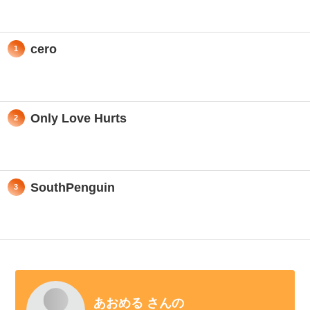
cero
1
Only Love Hurts
2
SouthPenguin
3
あおめる さんの