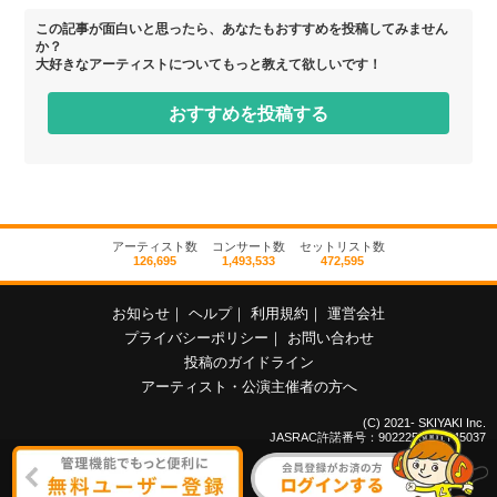
この記事が面白いと思ったら、あなたもおすすめを投稿してみません
か？
大好きなアーティストについてもっと教えて欲しいです！
おすすめを投稿する
アーティスト数
コンサート数
セットリスト数
126,695
1,493,533
472,595
お知らせ
｜
ヘルプ
｜
利用規約
｜
運営会社
プライバシーポリシー
｜
お問い合わせ
投稿のガイドライン
アーティスト・公演主催者の方へ
(C) 2021- SKIYAKI Inc.
JASRAC許諾番号：9022255001Y45037