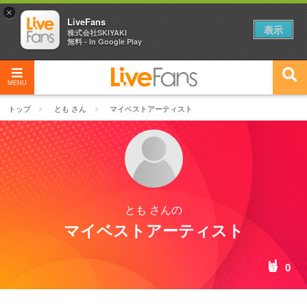
×
LiveFans
表示
株式会社SKIYAKI
無料 - In Google Play
MENU
トップ
とも さん
マイベストアーティスト
とも さんの
マイベストアーティスト
0