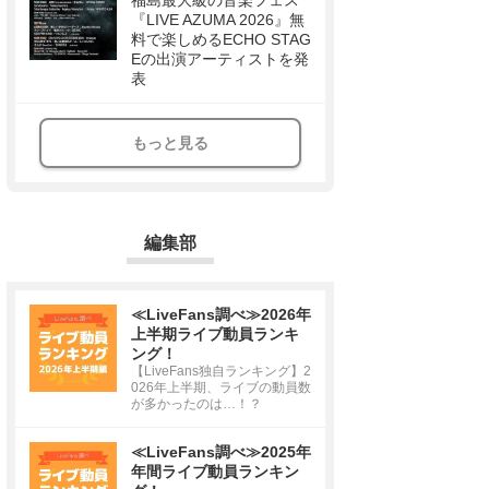
福島最大級の音楽フェス
『LIVE AZUMA 2026』無
料で楽しめるECHO STAG
Eの出演アーティストを発
表
もっと見る
編集部
≪LiveFans調べ≫2026年
上半期ライブ動員ランキ
ング！
【LiveFans独自ランキング】2
026年上半期、ライブの動員数
が多かったのは…！？
≪LiveFans調べ≫2025年
年間ライブ動員ランキン