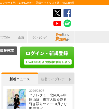
ンサート数：1,493,094件 登録セットリスト数：472,280件
イブQ&A
企画
ランキング
情報投稿
新着ニュース
新着ライブレポート
2026/08/07
ハナレグミ、北関東＆中
国山陰、東京大阪を巡る
弾き語りツアー10月より
開催決定