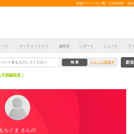
登録アーティスト数：126,660件 登録コ
ケット
オンラインライブ
編集部
レポート
ニュース
ラ
新規
ジャンル検索
ここから！
上半期編発表！
ここから！
上半期編発表！
もちぐま さんの