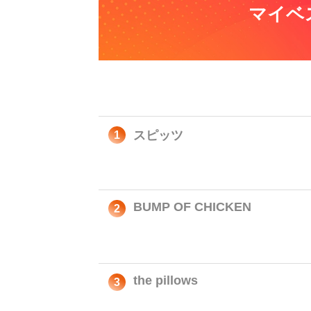
マイベ
スピッツ
1
BUMP OF CHICKEN
2
the pillows
3