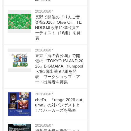
2026/08/07
長野で開催の『りんご音
楽祭2026』Olive Oil、TE
NDOUJIら第11弾出演ア
ーティスト（16組）を発
表
2026/08/07
東京「海の森公園」で開
催の『TOKYO ISLAND 20
26』BIGMAMA、flumpool
ら第3弾出演者7組を発
表 ワークショップ・ア
ート出展者を募集
2026/08/07
chef’s、『utage 2026 aut
umn』の対バンゲストと
してパーカーズを発表
2026/08/07