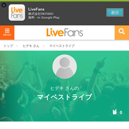
×
LiveFans
表示
株式会社SKIYAKI
無料 - In Google Play
MENU
トップ
ヒデキ さん
マイベストライブ
ヒデキ さんの
マイベストライブ
0