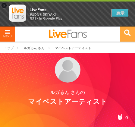
×
LiveFans
表示
株式会社SKIYAKI
無料 - In Google Play
MENU
トップ
ルガるん さん
マイベストアーティスト
ルガるん さんの
マイベストアーティスト
0