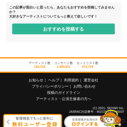
この記事が面白いと思ったら、あなたもおすすめを投稿してみません
か？
大好きなアーティストについてもっと教えて欲しいです！
おすすめを投稿する
アーティスト数
コンサート数
セットリスト数
126,718
1,493,831
472,719
お知らせ
｜
ヘルプ
｜
利用規約
｜
運営会社
プライバシーポリシー
｜
お問い合わせ
投稿のガイドライン
アーティスト・公演主催者の方へ
(C) 2021- SKIYAKI Inc.
JASRAC許諾番号：9022255001Y45037