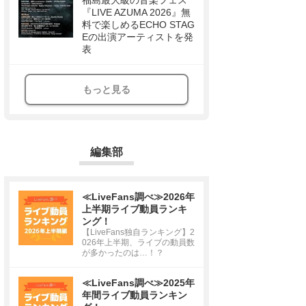
福島最大級の音楽フェス
『LIVE AZUMA 2026』無
料で楽しめるECHO STAG
Eの出演アーティストを発
表
もっと見る
編集部
≪LiveFans調べ≫2026年
上半期ライブ動員ランキ
ング！
【LiveFans独自ランキング】2
026年上半期、ライブの動員数
が多かったのは…！？
≪LiveFans調べ≫2025年
年間ライブ動員ランキン