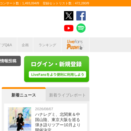
ンサート数：1,493,094件 登録セットリスト数：472,280件
イブQ&A
企画
ランキング
情報投稿
新着ニュース
新着ライブレポート
2026/08/07
ハナレグミ、北関東＆中
国山陰、東京大阪を巡る
弾き語りツアー10月より
開催決定