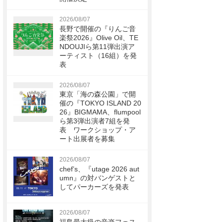
2026/08/07
長野で開催の『りんご音
楽祭2026』Olive Oil、TE
NDOUJIら第11弾出演ア
ーティスト（16組）を発
表
2026/08/07
東京「海の森公園」で開
催の『TOKYO ISLAND 20
26』BIGMAMA、flumpool
ら第3弾出演者7組を発
表 ワークショップ・ア
ート出展者を募集
2026/08/07
chef’s、『utage 2026 aut
umn』の対バンゲストと
してパーカーズを発表
2026/08/07