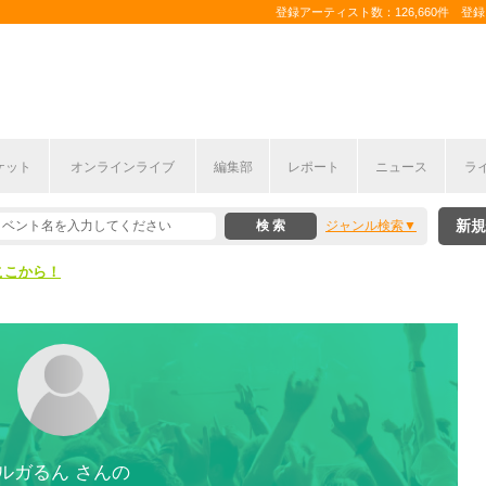
登録アーティスト数：126,660件 登録コ
ケット
オンラインライブ
編集部
レポート
ニュース
ラ
ここから！
新規
ジャンル検索
上半期編発表！
ここから！
上半期編発表！
ルガるん さんの