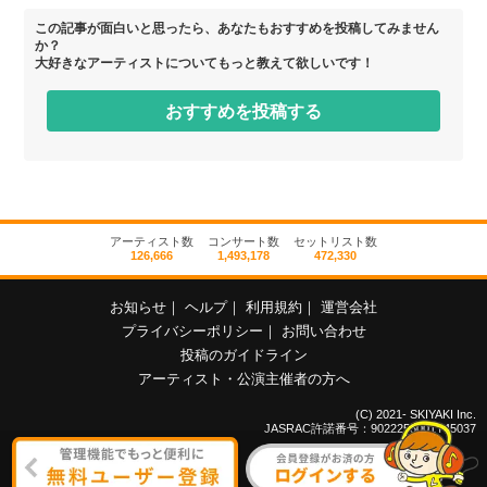
この記事が面白いと思ったら、あなたもおすすめを投稿してみません
か？
大好きなアーティストについてもっと教えて欲しいです！
おすすめを投稿する
アーティスト数
コンサート数
セットリスト数
126,666
1,493,178
472,330
お知らせ
｜
ヘルプ
｜
利用規約
｜
運営会社
プライバシーポリシー
｜
お問い合わせ
投稿のガイドライン
アーティスト・公演主催者の方へ
(C) 2021- SKIYAKI Inc.
JASRAC許諾番号：9022255001Y45037