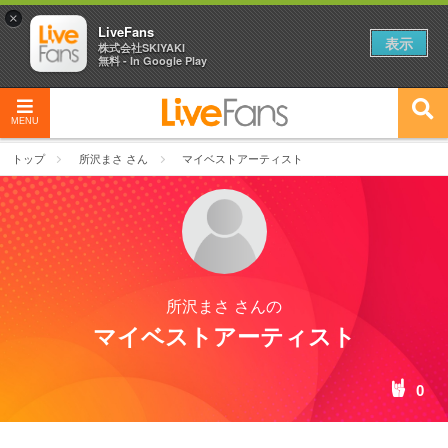
×
LiveFans
表示
株式会社SKIYAKI
無料 - In Google Play
MENU
トップ
所沢まさ さん
マイベストアーティスト
所沢まさ さんの
マイベストアーティスト
0