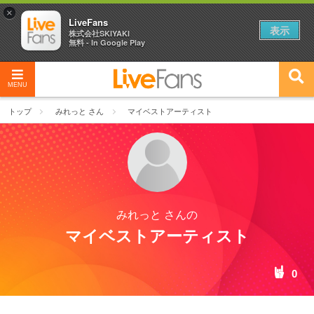
×
LiveFans
表示
株式会社SKIYAKI
無料 - In Google Play
MENU
トップ
みれっと さん
マイベストアーティスト
みれっと さんの
マイベストアーティスト
0