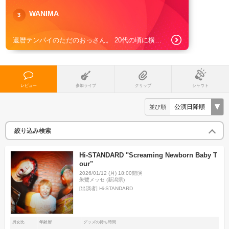
WANIMA
3
還暦テンパイのただのおっさん。 20代の頃に横乗りカルチャーが日常になり、サーフビデオやスノボビデオで NOFXやGreen Day、The OFFspringにどっぷりハマってはいたが洋楽志向だった。 湘南エリアだった頃にはLAULAを追っかけていたりもしたけど、裏趣味の釣り仲間から これ聴いてみて？って渡されたURLがWANIMAの「TRACE」。 ナニこの子達カッコいいじゃねぇか！ と、ハマりにハマって「Japanese Pride」の歌詞にある 「今は立派な君のパパも一度は聴いていたんだHi-STANDARD！」で、 ナンじゃそれ？となりググる。「Hi-STANDARD」「ハイスタ」で出るわ出るわ。 そこで目にした「NOFX」との繋がり。20年かかって一周回ってきたわｗ 今やハイスタは生きる上での大切な「糧」であり「希望」であり「輝く明日」です。 因みにこのタイミングでホルモンにもハマり今に至る。
レビュー
参加ライブ
クリップ
シャウト
並び順
絞り込み検索
Hi-STANDARD "Screaming Newborn Baby T
our"
2026/01/12 (月) 18:00開演
朱鷺メッセ (新潟県)
[出演者]
Hi-STANDARD
男女比
年齢層
グッズの待ち時間