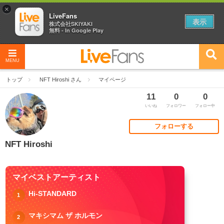
×
LiveFans
表示
株式会社SKIYAKI
無料 - In Google Play
MENU
トップ
NFT Hiroshi さん
マイページ
11
0
0
いいね
フォロワー
フォロー中
フォローする
NFT Hiroshi
マイベストアーティスト
Hi-STANDARD
1
マキシマム ザ ホルモン
2