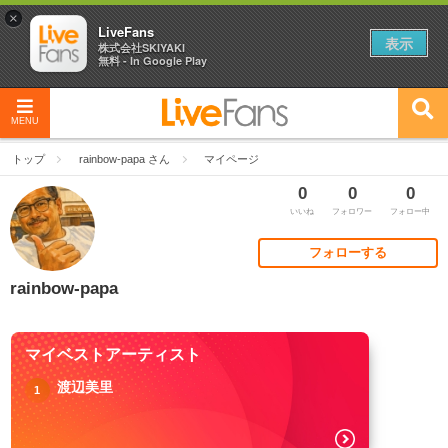
×
LiveFans
表示
株式会社SKIYAKI
無料 - In Google Play
MENU
トップ
rainbow-papa さん
マイページ
0
0
0
いいね
フォロワー
フォロー中
フォローする
rainbow-papa
マイベストアーティスト
渡辺美里
1